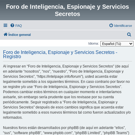
Foro de Inteligencia, Espionaje y Servicios
Secretos
FAQ
Identificarse
B
Índice general
u
Idioma:
s
Foro de Inteligencia, Espionaje y Servicios Secretos -
Registro
c
a
Al ingresar en “Foro de Inteligencia, Espionaje y Servicios Secretos” (de aquí
r
en adelante “nosotros”, “nos”, “nuestro”, “Foro de Inteligencia, Espionaje y
Servicios Secretos”, “https://intelpage.info/forum”), usted acuerda estar
legalmente sometido a los siguientes términos. En caso contrario por favor no
se registre y/o use “Foro de Inteligencia, Espionaje y Servicios Secretos”.
Podemos cambiar estos términos en cualquier momento e intentaríamos
avisarle, sin embargo sería prudente que los revisase por su cuenta
periódicamente. Seguir registrado a “Foro de Inteligencia, Espionaje y
Servicios Secretos” después de esos cambios significa que acuerda estar
legalmente sometido a esos nuevos términos tal como fueron actualizados y/o
reformados.
Nuestros foros están desarrollados por phpBB (de aquí en adelante “ellos”,
“sus”, “software phpBB”, “www.phpbb.com”, “phpBB Limited”, “phpBB Teams”)