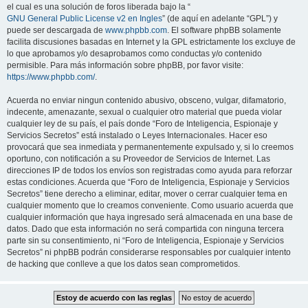
el cual es una solución de foros liberada bajo la “
GNU General Public License v2 en Ingles
” (de aquí en adelante “GPL”) y
puede ser descargada de
www.phpbb.com
. El software phpBB solamente
facilita discusiones basadas en Internet y la GPL estrictamente los excluye de
lo que aprobamos y/o desaprobamos como conductas y/o contenido
permisible. Para más información sobre phpBB, por favor visite:
https://www.phpbb.com/
.
Acuerda no enviar ningun contenido abusivo, obsceno, vulgar, difamatorio,
indecente, amenazante, sexual o cualquier otro material que pueda violar
cualquier ley de su país, el país donde “Foro de Inteligencia, Espionaje y
Servicios Secretos” está instalado o Leyes Internacionales. Hacer eso
provocará que sea inmediata y permanentemente expulsado y, si lo creemos
oportuno, con notificación a su Proveedor de Servicios de Internet. Las
direcciones IP de todos los envíos son registradas como ayuda para reforzar
estas condiciones. Acuerda que “Foro de Inteligencia, Espionaje y Servicios
Secretos” tiene derecho a eliminar, editar, mover o cerrar cualquier tema en
cualquier momento que lo creamos conveniente. Como usuario acuerda que
cualquier información que haya ingresado será almacenada en una base de
datos. Dado que esta información no será compartida con ninguna tercera
parte sin su consentimiento, ni “Foro de Inteligencia, Espionaje y Servicios
Secretos” ni phpBB podrán considerarse responsables por cualquier intento
de hacking que conlleve a que los datos sean comprometidos.