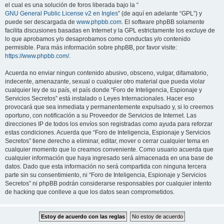
el cual es una solución de foros liberada bajo la “
GNU General Public License v2 en Ingles
” (de aquí en adelante “GPL”) y
puede ser descargada de
www.phpbb.com
. El software phpBB solamente
facilita discusiones basadas en Internet y la GPL estrictamente los excluye de
lo que aprobamos y/o desaprobamos como conductas y/o contenido
permisible. Para más información sobre phpBB, por favor visite:
https://www.phpbb.com/
.
Acuerda no enviar ningun contenido abusivo, obsceno, vulgar, difamatorio,
indecente, amenazante, sexual o cualquier otro material que pueda violar
cualquier ley de su país, el país donde “Foro de Inteligencia, Espionaje y
Servicios Secretos” está instalado o Leyes Internacionales. Hacer eso
provocará que sea inmediata y permanentemente expulsado y, si lo creemos
oportuno, con notificación a su Proveedor de Servicios de Internet. Las
direcciones IP de todos los envíos son registradas como ayuda para reforzar
estas condiciones. Acuerda que “Foro de Inteligencia, Espionaje y Servicios
Secretos” tiene derecho a eliminar, editar, mover o cerrar cualquier tema en
cualquier momento que lo creamos conveniente. Como usuario acuerda que
cualquier información que haya ingresado será almacenada en una base de
datos. Dado que esta información no será compartida con ninguna tercera
parte sin su consentimiento, ni “Foro de Inteligencia, Espionaje y Servicios
Secretos” ni phpBB podrán considerarse responsables por cualquier intento
de hacking que conlleve a que los datos sean comprometidos.