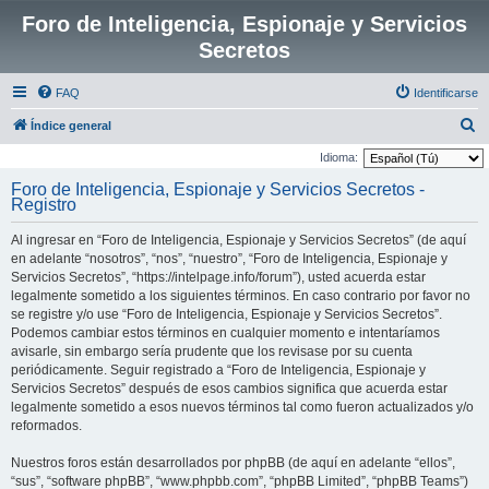
Foro de Inteligencia, Espionaje y Servicios
Secretos
FAQ
Identificarse
B
Índice general
u
Idioma:
s
Foro de Inteligencia, Espionaje y Servicios Secretos -
Registro
c
a
Al ingresar en “Foro de Inteligencia, Espionaje y Servicios Secretos” (de aquí
r
en adelante “nosotros”, “nos”, “nuestro”, “Foro de Inteligencia, Espionaje y
Servicios Secretos”, “https://intelpage.info/forum”), usted acuerda estar
legalmente sometido a los siguientes términos. En caso contrario por favor no
se registre y/o use “Foro de Inteligencia, Espionaje y Servicios Secretos”.
Podemos cambiar estos términos en cualquier momento e intentaríamos
avisarle, sin embargo sería prudente que los revisase por su cuenta
periódicamente. Seguir registrado a “Foro de Inteligencia, Espionaje y
Servicios Secretos” después de esos cambios significa que acuerda estar
legalmente sometido a esos nuevos términos tal como fueron actualizados y/o
reformados.
Nuestros foros están desarrollados por phpBB (de aquí en adelante “ellos”,
“sus”, “software phpBB”, “www.phpbb.com”, “phpBB Limited”, “phpBB Teams”)