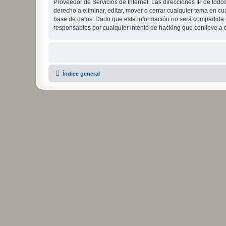
Proveedor de Servicios de Internet. Las direcciones IP de todo
derecho a eliminar, editar, mover o cerrar cualquier tema e
base de datos. Dado que esta información no será compartida c
responsables por cualquier intento de hacking que conlleve a
Índice general