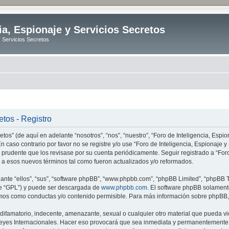
ia, Espionaje y Servicios Secretos
y Servicios Secretos
etos - Registro
tos” (de aquí en adelante “nosotros”, “nos”, “nuestro”, “Foro de Inteligencia, Espion
n caso contrario por favor no se registre y/o use “Foro de Inteligencia, Espionaje
 prudente que los revisase por su cuenta periódicamente. Seguir registrado a “Foro
 a esos nuevos términos tal como fueron actualizados y/o reformados.
nte “ellos”, “sus”, “software phpBB”, “www.phpbb.com”, “phpBB Limited”, “phpBB Te
te “GPL”) y puede ser descargada de
www.phpbb.com
. El software phpBB solamente
os como conductas y/o contenido permisible. Para más información sobre phpBB, p
ifamatorio, indecente, amenazante, sexual o cualquier otro material que pueda vio
o Leyes Internacionales. Hacer eso provocará que sea inmediata y permanentemente e