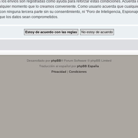
s los envíos son registradas como ayuda para reforzar estas condiciones. Acuerda q
n cualquier momento que lo creamos conveniente. Como usuario acuerda que cualqu
on ninguna tercera parte sin su consentimiento, ni “Foro de Inteligencia, Espiona
 que los datos sean comprometidos.
Desarrollado por
phpBB
® Forum Software © phpBB Limited
Traducción al español por
phpBB España
Privacidad
|
Condiciones