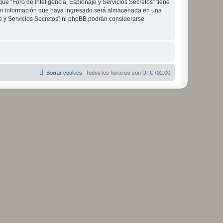
ue “Foro de Inteligencia, Espionaje y Servicios Secretos” tiene
ier información que haya ingresado será almacenada en una
je y Servicios Secretos” ni phpBB podrán considerarse
Borrar cookies
Todos los horarios son
UTC+02:00