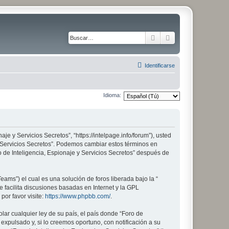
Buscar
Búsqueda avanza
Identificarse
Idioma:
aje y Servicios Secretos”, “https://intelpage.info/forum”), usted
 y Servicios Secretos”. Podemos cambiar estos términos en
 de Inteligencia, Espionaje y Servicios Secretos” después de
ams”) el cual es una solución de foros liberada bajo la “
 facilita discusiones basadas en Internet y la GPL
or favor visite:
https://www.phpbb.com/
.
lar cualquier ley de su país, el país donde “Foro de
xpulsado y, si lo creemos oportuno, con notificación a su