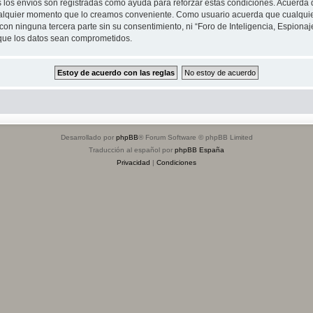
s los envíos son registradas como ayuda para reforzar estas condiciones. Acuerda q
n cualquier momento que lo creamos conveniente. Como usuario acuerda que cualqu
on ninguna tercera parte sin su consentimiento, ni “Foro de Inteligencia, Espiona
 que los datos sean comprometidos.
Desarrollado por
phpBB
® Forum Software © phpBB Limited
Traducción al español por
phpBB España
Privacidad
|
Condiciones