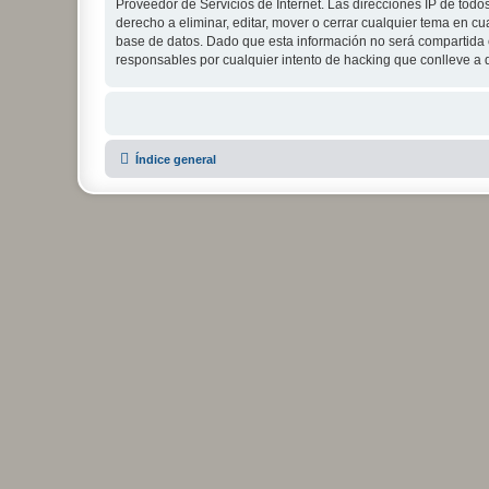
Proveedor de Servicios de Internet. Las direcciones IP de todo
derecho a eliminar, editar, mover o cerrar cualquier tema e
base de datos. Dado que esta información no será compartida c
responsables por cualquier intento de hacking que conlleve a
Índice general