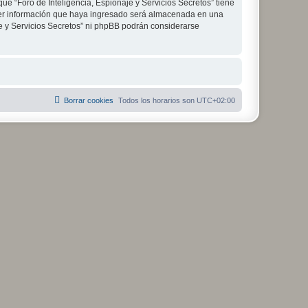
ue “Foro de Inteligencia, Espionaje y Servicios Secretos” tiene
ier información que haya ingresado será almacenada en una
je y Servicios Secretos” ni phpBB podrán considerarse
Borrar cookies
Todos los horarios son
UTC+02:00