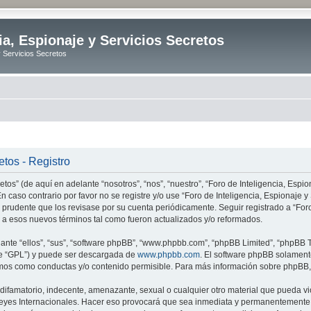
ia, Espionaje y Servicios Secretos
y Servicios Secretos
etos - Registro
tos” (de aquí en adelante “nosotros”, “nos”, “nuestro”, “Foro de Inteligencia, Espion
n caso contrario por favor no se registre y/o use “Foro de Inteligencia, Espionaje
 prudente que los revisase por su cuenta periódicamente. Seguir registrado a “Foro
 a esos nuevos términos tal como fueron actualizados y/o reformados.
nte “ellos”, “sus”, “software phpBB”, “www.phpbb.com”, “phpBB Limited”, “phpBB Te
te “GPL”) y puede ser descargada de
www.phpbb.com
. El software phpBB solamente
os como conductas y/o contenido permisible. Para más información sobre phpBB, p
ifamatorio, indecente, amenazante, sexual o cualquier otro material que pueda vio
o Leyes Internacionales. Hacer eso provocará que sea inmediata y permanentemente e