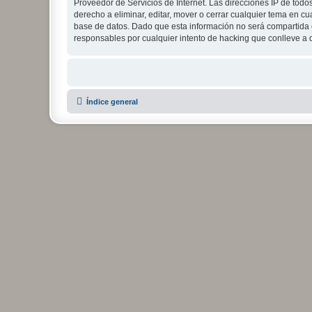
Proveedor de Servicios de Internet. Las direcciones IP de todo
derecho a eliminar, editar, mover o cerrar cualquier tema e
base de datos. Dado que esta información no será compartida c
responsables por cualquier intento de hacking que conlleve a
Índice general