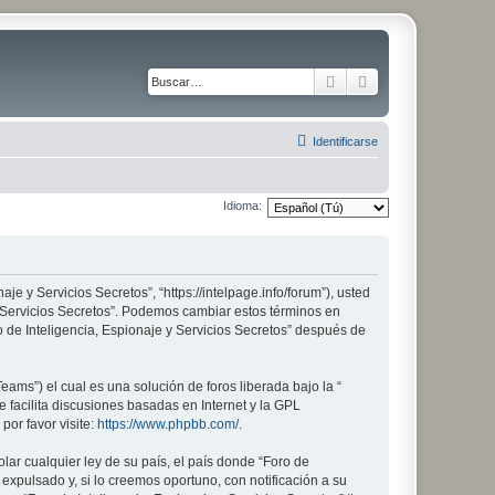
Buscar
Búsqueda avanza
Identificarse
Idioma:
aje y Servicios Secretos”, “https://intelpage.info/forum”), usted
 y Servicios Secretos”. Podemos cambiar estos términos en
 de Inteligencia, Espionaje y Servicios Secretos” después de
ams”) el cual es una solución de foros liberada bajo la “
 facilita discusiones basadas en Internet y la GPL
or favor visite:
https://www.phpbb.com/
.
lar cualquier ley de su país, el país donde “Foro de
xpulsado y, si lo creemos oportuno, con notificación a su