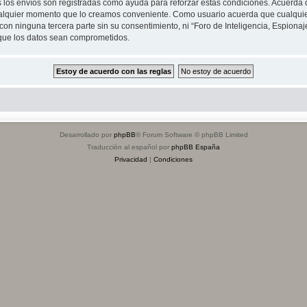
s los envíos son registradas como ayuda para reforzar estas condiciones. Acuerda q
n cualquier momento que lo creamos conveniente. Como usuario acuerda que cualqu
on ninguna tercera parte sin su consentimiento, ni “Foro de Inteligencia, Espiona
 que los datos sean comprometidos.
Desarrollado por
phpBB
® Forum Software © phpBB Limited
Traducción al español por
phpBB España
Privacidad
|
Condiciones