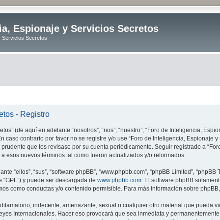
ia, Espionaje y Servicios Secretos
y Servicios Secretos
etos - Registro
tos” (de aquí en adelante “nosotros”, “nos”, “nuestro”, “Foro de Inteligencia, Espion
n caso contrario por favor no se registre y/o use “Foro de Inteligencia, Espionaje
 prudente que los revisase por su cuenta periódicamente. Seguir registrado a “Foro
 a esos nuevos términos tal como fueron actualizados y/o reformados.
nte “ellos”, “sus”, “software phpBB”, “www.phpbb.com”, “phpBB Limited”, “phpBB Te
te “GPL”) y puede ser descargada de
www.phpbb.com
. El software phpBB solamente
os como conductas y/o contenido permisible. Para más información sobre phpBB, p
ifamatorio, indecente, amenazante, sexual o cualquier otro material que pueda vio
o Leyes Internacionales. Hacer eso provocará que sea inmediata y permanentemente e