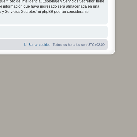
ue “Foro de Inteligencia, Espionaje y Servicios Secretos” tiene
ier información que haya ingresado será almacenada en una
je y Servicios Secretos” ni phpBB podrán considerarse
Borrar cookies
Todos los horarios son
UTC+02:00