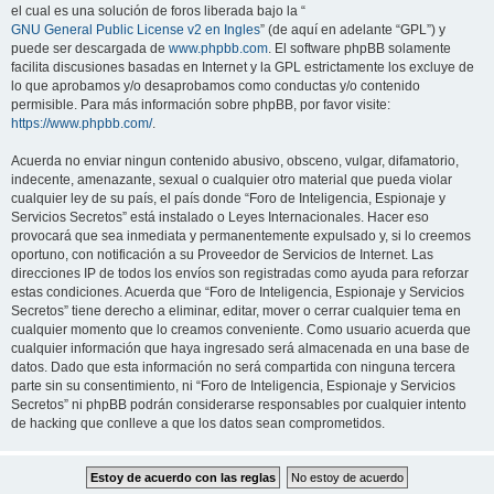
el cual es una solución de foros liberada bajo la “
GNU General Public License v2 en Ingles
” (de aquí en adelante “GPL”) y
puede ser descargada de
www.phpbb.com
. El software phpBB solamente
facilita discusiones basadas en Internet y la GPL estrictamente los excluye de
lo que aprobamos y/o desaprobamos como conductas y/o contenido
permisible. Para más información sobre phpBB, por favor visite:
https://www.phpbb.com/
.
Acuerda no enviar ningun contenido abusivo, obsceno, vulgar, difamatorio,
indecente, amenazante, sexual o cualquier otro material que pueda violar
cualquier ley de su país, el país donde “Foro de Inteligencia, Espionaje y
Servicios Secretos” está instalado o Leyes Internacionales. Hacer eso
provocará que sea inmediata y permanentemente expulsado y, si lo creemos
oportuno, con notificación a su Proveedor de Servicios de Internet. Las
direcciones IP de todos los envíos son registradas como ayuda para reforzar
estas condiciones. Acuerda que “Foro de Inteligencia, Espionaje y Servicios
Secretos” tiene derecho a eliminar, editar, mover o cerrar cualquier tema en
cualquier momento que lo creamos conveniente. Como usuario acuerda que
cualquier información que haya ingresado será almacenada en una base de
datos. Dado que esta información no será compartida con ninguna tercera
parte sin su consentimiento, ni “Foro de Inteligencia, Espionaje y Servicios
Secretos” ni phpBB podrán considerarse responsables por cualquier intento
de hacking que conlleve a que los datos sean comprometidos.