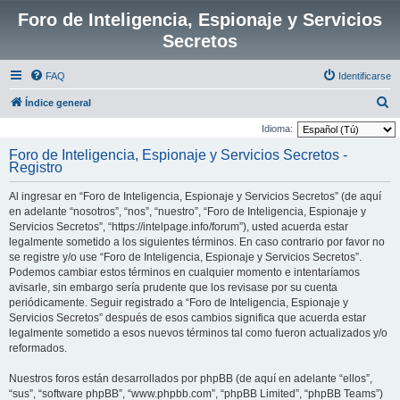
Foro de Inteligencia, Espionaje y Servicios
Secretos
FAQ
Identificarse
B
Índice general
u
Idioma:
s
Foro de Inteligencia, Espionaje y Servicios Secretos -
Registro
c
a
Al ingresar en “Foro de Inteligencia, Espionaje y Servicios Secretos” (de aquí
r
en adelante “nosotros”, “nos”, “nuestro”, “Foro de Inteligencia, Espionaje y
Servicios Secretos”, “https://intelpage.info/forum”), usted acuerda estar
legalmente sometido a los siguientes términos. En caso contrario por favor no
se registre y/o use “Foro de Inteligencia, Espionaje y Servicios Secretos”.
Podemos cambiar estos términos en cualquier momento e intentaríamos
avisarle, sin embargo sería prudente que los revisase por su cuenta
periódicamente. Seguir registrado a “Foro de Inteligencia, Espionaje y
Servicios Secretos” después de esos cambios significa que acuerda estar
legalmente sometido a esos nuevos términos tal como fueron actualizados y/o
reformados.
Nuestros foros están desarrollados por phpBB (de aquí en adelante “ellos”,
“sus”, “software phpBB”, “www.phpbb.com”, “phpBB Limited”, “phpBB Teams”)