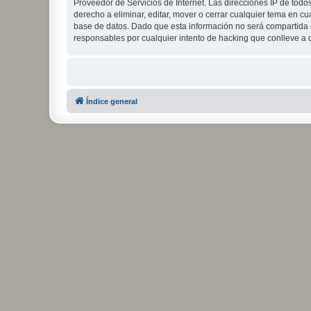
Proveedor de Servicios de Internet. Las direcciones IP de todo
derecho a eliminar, editar, mover o cerrar cualquier tema e
base de datos. Dado que esta información no será compartida c
responsables por cualquier intento de hacking que conlleve a
Índice general