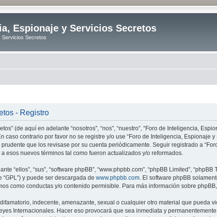
ia, Espionaje y Servicios Secretos
y Servicios Secretos
etos - Registro
tos” (de aquí en adelante “nosotros”, “nos”, “nuestro”, “Foro de Inteligencia, Espion
n caso contrario por favor no se registre y/o use “Foro de Inteligencia, Espionaje
 prudente que los revisase por su cuenta periódicamente. Seguir registrado a “Foro
 a esos nuevos términos tal como fueron actualizados y/o reformados.
nte “ellos”, “sus”, “software phpBB”, “www.phpbb.com”, “phpBB Limited”, “phpBB Te
te “GPL”) y puede ser descargada de
www.phpbb.com
. El software phpBB solamente
os como conductas y/o contenido permisible. Para más información sobre phpBB, p
ifamatorio, indecente, amenazante, sexual o cualquier otro material que pueda vio
o Leyes Internacionales. Hacer eso provocará que sea inmediata y permanentemente e