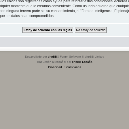
s los envíos son registradas como ayuda para reforzar estas condiciones. Acuerda q
n cualquier momento que lo creamos conveniente. Como usuario acuerda que cualqu
on ninguna tercera parte sin su consentimiento, ni “Foro de Inteligencia, Espiona
 que los datos sean comprometidos.
Desarrollado por
phpBB
® Forum Software © phpBB Limited
Traducción al español por
phpBB España
Privacidad
|
Condiciones