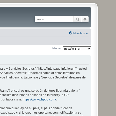
Buscar
Búsqueda avanza
Identificarse
Idioma:
aje y Servicios Secretos”, “https://intelpage.info/forum”), usted
 y Servicios Secretos”. Podemos cambiar estos términos en
 de Inteligencia, Espionaje y Servicios Secretos” después de
ams”) el cual es una solución de foros liberada bajo la “
 facilita discusiones basadas en Internet y la GPL
or favor visite:
https://www.phpbb.com/
.
lar cualquier ley de su país, el país donde “Foro de
xpulsado y, si lo creemos oportuno, con notificación a su