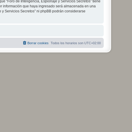
ue “Foro de Inteligencia, Espionaje y Servicios Secretos” tiene
ier información que haya ingresado será almacenada en una
je y Servicios Secretos” ni phpBB podrán considerarse
Borrar cookies
Todos los horarios son
UTC+02:00