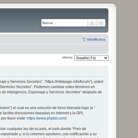
Buscar
Búsqueda avanza
Identificarse
Idioma:
aje y Servicios Secretos”, “https://intelpage.info/forum”), usted
 y Servicios Secretos”. Podemos cambiar estos términos en
 de Inteligencia, Espionaje y Servicios Secretos” después de
ams”) el cual es una solución de foros liberada bajo la “
 facilita discusiones basadas en Internet y la GPL
or favor visite:
https://www.phpbb.com/
.
lar cualquier ley de su país, el país donde “Foro de
xpulsado y, si lo creemos oportuno, con notificación a su