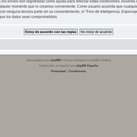
s los envíos son registradas como ayuda para reforzar estas condiciones. Acuerda q
n cualquier momento que lo creamos conveniente. Como usuario acuerda que cualqu
on ninguna tercera parte sin su consentimiento, ni “Foro de Inteligencia, Espiona
 que los datos sean comprometidos.
Desarrollado por
phpBB
® Forum Software © phpBB Limited
Traducción al español por
phpBB España
Privacidad
|
Condiciones