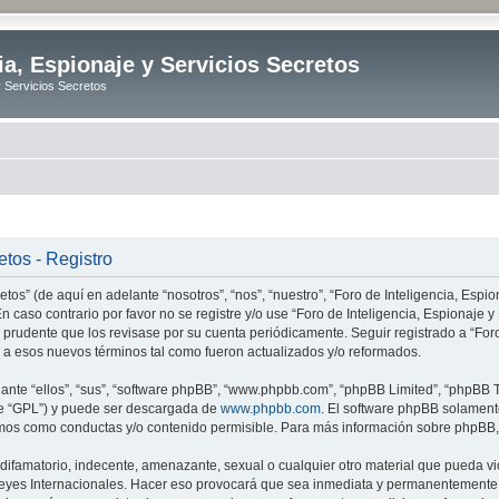
ia, Espionaje y Servicios Secretos
y Servicios Secretos
etos - Registro
tos” (de aquí en adelante “nosotros”, “nos”, “nuestro”, “Foro de Inteligencia, Espion
n caso contrario por favor no se registre y/o use “Foro de Inteligencia, Espionaje
 prudente que los revisase por su cuenta periódicamente. Seguir registrado a “Foro
 a esos nuevos términos tal como fueron actualizados y/o reformados.
nte “ellos”, “sus”, “software phpBB”, “www.phpbb.com”, “phpBB Limited”, “phpBB Te
te “GPL”) y puede ser descargada de
www.phpbb.com
. El software phpBB solamente
os como conductas y/o contenido permisible. Para más información sobre phpBB, p
ifamatorio, indecente, amenazante, sexual o cualquier otro material que pueda vio
o Leyes Internacionales. Hacer eso provocará que sea inmediata y permanentemente e