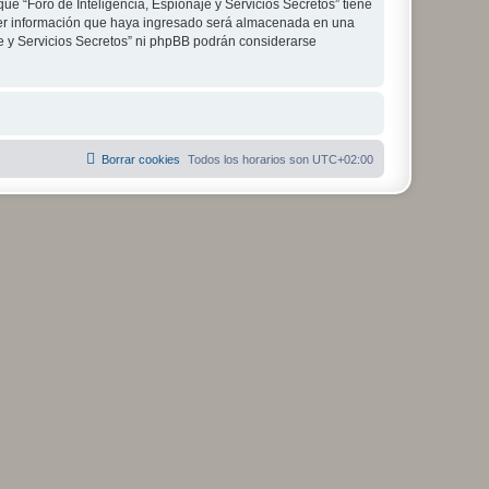
ue “Foro de Inteligencia, Espionaje y Servicios Secretos” tiene
ier información que haya ingresado será almacenada en una
je y Servicios Secretos” ni phpBB podrán considerarse
Borrar cookies
Todos los horarios son
UTC+02:00