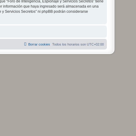
ue “Foro de Inteligencia, Espionaje y Servicios Secretos” tiene
ier información que haya ingresado será almacenada en una
je y Servicios Secretos” ni phpBB podrán considerarse
Borrar cookies
Todos los horarios son
UTC+02:00