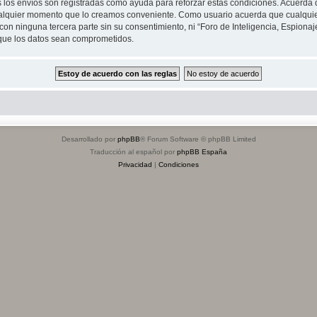
s los envíos son registradas como ayuda para reforzar estas condiciones. Acuerda q
n cualquier momento que lo creamos conveniente. Como usuario acuerda que cualqu
on ninguna tercera parte sin su consentimiento, ni “Foro de Inteligencia, Espiona
 que los datos sean comprometidos.
Desarrollado por
phpBB
® Forum Software © phpBB Limited
Traducción al español por
phpBB España
Privacidad
|
Condiciones