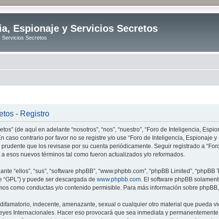
ia, Espionaje y Servicios Secretos
y Servicios Secretos
etos - Registro
tos” (de aquí en adelante “nosotros”, “nos”, “nuestro”, “Foro de Inteligencia, Espion
n caso contrario por favor no se registre y/o use “Foro de Inteligencia, Espionaje
 prudente que los revisase por su cuenta periódicamente. Seguir registrado a “Foro
 a esos nuevos términos tal como fueron actualizados y/o reformados.
nte “ellos”, “sus”, “software phpBB”, “www.phpbb.com”, “phpBB Limited”, “phpBB Te
te “GPL”) y puede ser descargada de
www.phpbb.com
. El software phpBB solamente
os como conductas y/o contenido permisible. Para más información sobre phpBB, p
ifamatorio, indecente, amenazante, sexual o cualquier otro material que pueda vio
o Leyes Internacionales. Hacer eso provocará que sea inmediata y permanentemente e