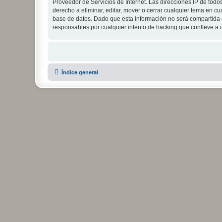
Proveedor de Servicios de Internet. Las direcciones IP de todo
derecho a eliminar, editar, mover o cerrar cualquier tema e
base de datos. Dado que esta información no será compartida c
responsables por cualquier intento de hacking que conlleve a
Índice general