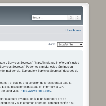
Buscar
Búsqueda avanza
Identificarse
Idioma:
aje y Servicios Secretos”, “https://intelpage.info/forum”), usted
 y Servicios Secretos”. Podemos cambiar estos términos en
 de Inteligencia, Espionaje y Servicios Secretos” después de
ams”) el cual es una solución de foros liberada bajo la “
 facilita discusiones basadas en Internet y la GPL
or favor visite:
https://www.phpbb.com/
.
lar cualquier ley de su país, el país donde “Foro de
xpulsado y, si lo creemos oportuno, con notificación a su