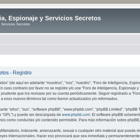
ia, Espionaje y Servicios Secretos
y Servicios Secretos
etos - Registro
tos” (de aquí en adelante “nosotros”, “nos”, “nuestro”, “Foro de Inteligencia, Espion
n caso contrario por favor no se registre y/o use “Foro de Inteligencia, Espionaje
 prudente que los revisase por su cuenta periódicamente. Seguir registrado a “Foro
 a esos nuevos términos tal como fueron actualizados y/o reformados.
nte “ellos”, “sus”, “software phpBB”, “www.phpbb.com”, “phpBB Limited”, “phpBB Te
te “GPL”) y puede ser descargada de
www.phpbb.com
. El software phpBB solamente
os como conductas y/o contenido permisible. Para más información sobre phpBB, p
ifamatorio, indecente, amenazante, sexual o cualquier otro material que pueda vio
o Leyes Internacionales. Hacer eso provocará que sea inmediata y permanentemente e