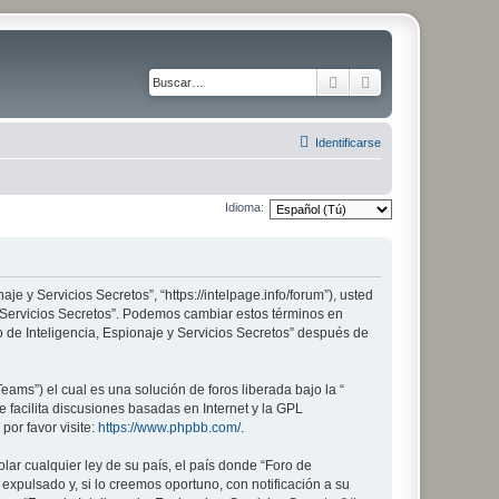
Buscar
Búsqueda avanza
Identificarse
Idioma:
aje y Servicios Secretos”, “https://intelpage.info/forum”), usted
 y Servicios Secretos”. Podemos cambiar estos términos en
 de Inteligencia, Espionaje y Servicios Secretos” después de
ams”) el cual es una solución de foros liberada bajo la “
 facilita discusiones basadas en Internet y la GPL
or favor visite:
https://www.phpbb.com/
.
lar cualquier ley de su país, el país donde “Foro de
xpulsado y, si lo creemos oportuno, con notificación a su