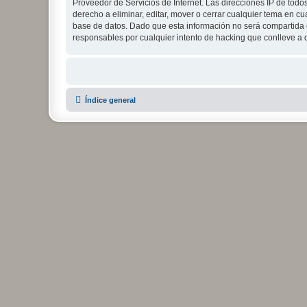
Proveedor de Servicios de Internet. Las direcciones IP de todo
derecho a eliminar, editar, mover o cerrar cualquier tema e
base de datos. Dado que esta información no será compartida c
responsables por cualquier intento de hacking que conlleve a
Índice general