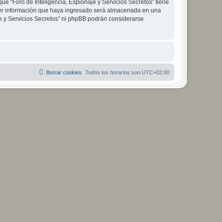
ue “Foro de Inteligencia, Espionaje y Servicios Secretos” tiene
ier información que haya ingresado será almacenada en una
je y Servicios Secretos” ni phpBB podrán considerarse
Borrar cookies
Todos los horarios son
UTC+02:00