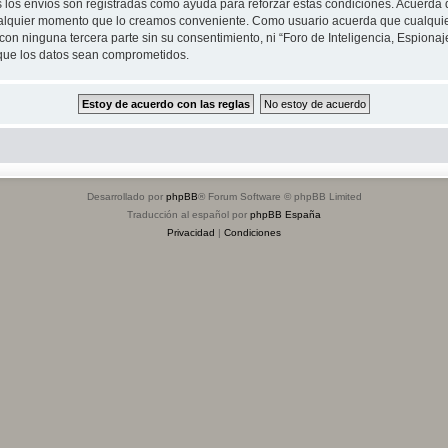
s los envíos son registradas como ayuda para reforzar estas condiciones. Acuerda q
n cualquier momento que lo creamos conveniente. Como usuario acuerda que cualqu
on ninguna tercera parte sin su consentimiento, ni “Foro de Inteligencia, Espiona
 que los datos sean comprometidos.
Desarrollado por
phpBB
® Forum Software © phpBB Limited
Traducción al español por
phpBB España
Privacidad
|
Condiciones