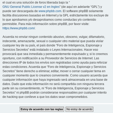
el cual es una solución de foros liberada bajo la “
GNU General Public License v2 en Ingles
” (de aquí en adelante “GPL”) y
puede ser descargada de
www.phpbb.com
. El software phpBB solamente
facilita discusiones basadas en Internet y la GPL estrictamente los excluye de
lo que aprobamos y/o desaprobamos como conductas y/o contenido
permisible. Para más información sobre phpBB, por favor visite:
https://www.phpbb.com/
.
Acuerda no enviar ningun contenido abusivo, obsceno, vulgar, difamatorio,
indecente, amenazante, sexual o cualquier otro material que pueda violar
cualquier ley de su país, el país donde “Foro de Inteligencia, Espionaje y
Servicios Secretos” está instalado o Leyes Internacionales. Hacer eso
provocará que sea inmediata y permanentemente expulsado y, si lo creemos
oportuno, con notificación a su Proveedor de Servicios de Internet. Las
direcciones IP de todos los envíos son registradas como ayuda para reforzar
estas condiciones. Acuerda que “Foro de Inteligencia, Espionaje y Servicios
Secretos” tiene derecho a eliminar, editar, mover o cerrar cualquier tema en
cualquier momento que lo creamos conveniente. Como usuario acuerda que
cualquier información que haya ingresado será almacenada en una base de
datos. Dado que esta información no será compartida con ninguna tercera
parte sin su consentimiento, ni “Foro de Inteligencia, Espionaje y Servicios
Secretos” ni phpBB podrán considerarse responsables por cualquier intento
de hacking que conlleve a que los datos sean comprometidos.