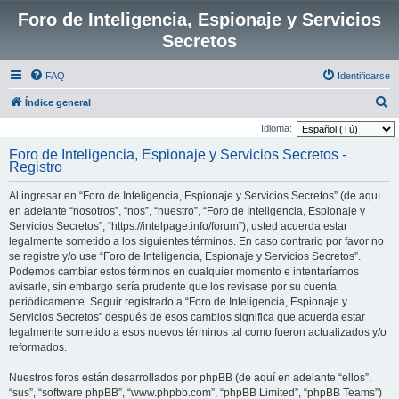
Foro de Inteligencia, Espionaje y Servicios
Secretos
FAQ
Identificarse
B
Índice general
u
Idioma:
s
Foro de Inteligencia, Espionaje y Servicios Secretos -
Registro
c
a
Al ingresar en “Foro de Inteligencia, Espionaje y Servicios Secretos” (de aquí
r
en adelante “nosotros”, “nos”, “nuestro”, “Foro de Inteligencia, Espionaje y
Servicios Secretos”, “https://intelpage.info/forum”), usted acuerda estar
legalmente sometido a los siguientes términos. En caso contrario por favor no
se registre y/o use “Foro de Inteligencia, Espionaje y Servicios Secretos”.
Podemos cambiar estos términos en cualquier momento e intentaríamos
avisarle, sin embargo sería prudente que los revisase por su cuenta
periódicamente. Seguir registrado a “Foro de Inteligencia, Espionaje y
Servicios Secretos” después de esos cambios significa que acuerda estar
legalmente sometido a esos nuevos términos tal como fueron actualizados y/o
reformados.
Nuestros foros están desarrollados por phpBB (de aquí en adelante “ellos”,
“sus”, “software phpBB”, “www.phpbb.com”, “phpBB Limited”, “phpBB Teams”)