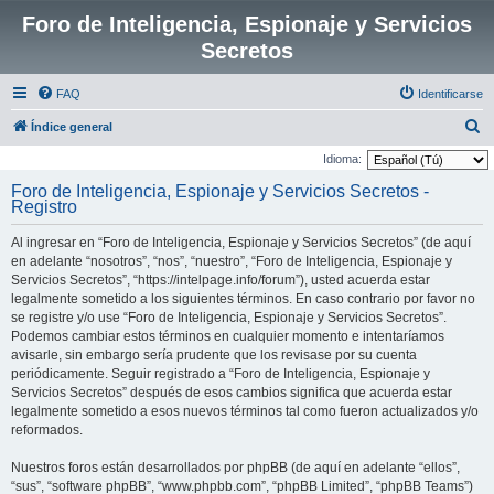
Foro de Inteligencia, Espionaje y Servicios
Secretos
FAQ
Identificarse
B
Índice general
u
Idioma:
s
Foro de Inteligencia, Espionaje y Servicios Secretos -
Registro
c
a
Al ingresar en “Foro de Inteligencia, Espionaje y Servicios Secretos” (de aquí
r
en adelante “nosotros”, “nos”, “nuestro”, “Foro de Inteligencia, Espionaje y
Servicios Secretos”, “https://intelpage.info/forum”), usted acuerda estar
legalmente sometido a los siguientes términos. En caso contrario por favor no
se registre y/o use “Foro de Inteligencia, Espionaje y Servicios Secretos”.
Podemos cambiar estos términos en cualquier momento e intentaríamos
avisarle, sin embargo sería prudente que los revisase por su cuenta
periódicamente. Seguir registrado a “Foro de Inteligencia, Espionaje y
Servicios Secretos” después de esos cambios significa que acuerda estar
legalmente sometido a esos nuevos términos tal como fueron actualizados y/o
reformados.
Nuestros foros están desarrollados por phpBB (de aquí en adelante “ellos”,
“sus”, “software phpBB”, “www.phpbb.com”, “phpBB Limited”, “phpBB Teams”)