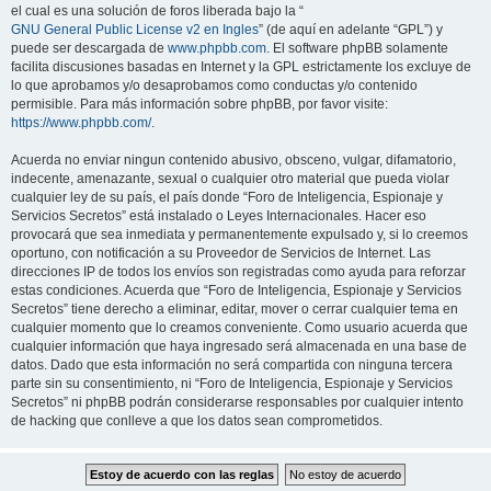
el cual es una solución de foros liberada bajo la “
GNU General Public License v2 en Ingles
” (de aquí en adelante “GPL”) y
puede ser descargada de
www.phpbb.com
. El software phpBB solamente
facilita discusiones basadas en Internet y la GPL estrictamente los excluye de
lo que aprobamos y/o desaprobamos como conductas y/o contenido
permisible. Para más información sobre phpBB, por favor visite:
https://www.phpbb.com/
.
Acuerda no enviar ningun contenido abusivo, obsceno, vulgar, difamatorio,
indecente, amenazante, sexual o cualquier otro material que pueda violar
cualquier ley de su país, el país donde “Foro de Inteligencia, Espionaje y
Servicios Secretos” está instalado o Leyes Internacionales. Hacer eso
provocará que sea inmediata y permanentemente expulsado y, si lo creemos
oportuno, con notificación a su Proveedor de Servicios de Internet. Las
direcciones IP de todos los envíos son registradas como ayuda para reforzar
estas condiciones. Acuerda que “Foro de Inteligencia, Espionaje y Servicios
Secretos” tiene derecho a eliminar, editar, mover o cerrar cualquier tema en
cualquier momento que lo creamos conveniente. Como usuario acuerda que
cualquier información que haya ingresado será almacenada en una base de
datos. Dado que esta información no será compartida con ninguna tercera
parte sin su consentimiento, ni “Foro de Inteligencia, Espionaje y Servicios
Secretos” ni phpBB podrán considerarse responsables por cualquier intento
de hacking que conlleve a que los datos sean comprometidos.