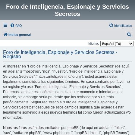
Foro de Inteligencia, Espionaje y Servicios
Secretos
FAQ
Identificarse
B
Índice general
u
Idioma:
s
Foro de Inteligencia, Espionaje y Servicios Secretos -
Registro
c
a
Al ingresar en “Foro de Inteligencia, Espionaje y Servicios Secretos” (de aquí
r
en adelante “nosotros”, “nos”, “nuestro”, “Foro de Inteligencia, Espionaje y
Servicios Secretos”, “https://intelpage.info/forum”), usted acuerda estar
legalmente sometido a los siguientes términos. En caso contrario por favor no
se registre y/o use “Foro de Inteligencia, Espionaje y Servicios Secretos”.
Podemos cambiar estos términos en cualquier momento e intentaríamos
avisarle, sin embargo sería prudente que los revisase por su cuenta
periódicamente. Seguir registrado a “Foro de Inteligencia, Espionaje y
Servicios Secretos” después de esos cambios significa que acuerda estar
legalmente sometido a esos nuevos términos tal como fueron actualizados y/o
reformados.
Nuestros foros están desarrollados por phpBB (de aquí en adelante “ellos”,
“sus”, “software phpBB”, “www.phpbb.com”, “phpBB Limited”, “phpBB Teams”)