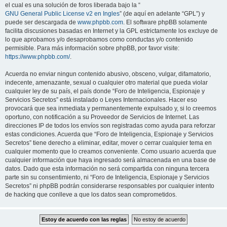
el cual es una solución de foros liberada bajo la “
GNU General Public License v2 en Ingles
” (de aquí en adelante “GPL”) y
puede ser descargada de
www.phpbb.com
. El software phpBB solamente
facilita discusiones basadas en Internet y la GPL estrictamente los excluye de
lo que aprobamos y/o desaprobamos como conductas y/o contenido
permisible. Para más información sobre phpBB, por favor visite:
https://www.phpbb.com/
.
Acuerda no enviar ningun contenido abusivo, obsceno, vulgar, difamatorio,
indecente, amenazante, sexual o cualquier otro material que pueda violar
cualquier ley de su país, el país donde “Foro de Inteligencia, Espionaje y
Servicios Secretos” está instalado o Leyes Internacionales. Hacer eso
provocará que sea inmediata y permanentemente expulsado y, si lo creemos
oportuno, con notificación a su Proveedor de Servicios de Internet. Las
direcciones IP de todos los envíos son registradas como ayuda para reforzar
estas condiciones. Acuerda que “Foro de Inteligencia, Espionaje y Servicios
Secretos” tiene derecho a eliminar, editar, mover o cerrar cualquier tema en
cualquier momento que lo creamos conveniente. Como usuario acuerda que
cualquier información que haya ingresado será almacenada en una base de
datos. Dado que esta información no será compartida con ninguna tercera
parte sin su consentimiento, ni “Foro de Inteligencia, Espionaje y Servicios
Secretos” ni phpBB podrán considerarse responsables por cualquier intento
de hacking que conlleve a que los datos sean comprometidos.