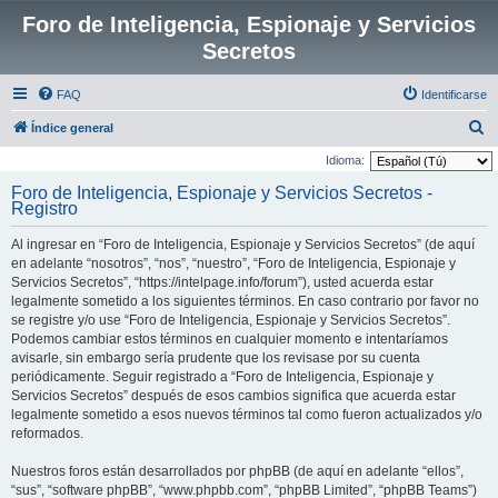
Foro de Inteligencia, Espionaje y Servicios
Secretos
FAQ
Identificarse
B
Índice general
u
Idioma:
s
Foro de Inteligencia, Espionaje y Servicios Secretos -
Registro
c
a
Al ingresar en “Foro de Inteligencia, Espionaje y Servicios Secretos” (de aquí
r
en adelante “nosotros”, “nos”, “nuestro”, “Foro de Inteligencia, Espionaje y
Servicios Secretos”, “https://intelpage.info/forum”), usted acuerda estar
legalmente sometido a los siguientes términos. En caso contrario por favor no
se registre y/o use “Foro de Inteligencia, Espionaje y Servicios Secretos”.
Podemos cambiar estos términos en cualquier momento e intentaríamos
avisarle, sin embargo sería prudente que los revisase por su cuenta
periódicamente. Seguir registrado a “Foro de Inteligencia, Espionaje y
Servicios Secretos” después de esos cambios significa que acuerda estar
legalmente sometido a esos nuevos términos tal como fueron actualizados y/o
reformados.
Nuestros foros están desarrollados por phpBB (de aquí en adelante “ellos”,
“sus”, “software phpBB”, “www.phpbb.com”, “phpBB Limited”, “phpBB Teams”)