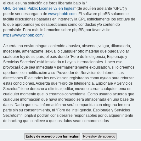
el cual es una solución de foros liberada bajo la “
GNU General Public License v2 en Ingles
” (de aquí en adelante “GPL”) y
puede ser descargada de
www.phpbb.com
. El software phpBB solamente
facilita discusiones basadas en Internet y la GPL estrictamente los excluye de
lo que aprobamos y/o desaprobamos como conductas y/o contenido
permisible. Para más información sobre phpBB, por favor visite:
https://www.phpbb.com/
.
Acuerda no enviar ningun contenido abusivo, obsceno, vulgar, difamatorio,
indecente, amenazante, sexual o cualquier otro material que pueda violar
cualquier ley de su país, el país donde “Foro de Inteligencia, Espionaje y
Servicios Secretos” está instalado o Leyes Internacionales. Hacer eso
provocará que sea inmediata y permanentemente expulsado y, si lo creemos
oportuno, con notificación a su Proveedor de Servicios de Internet. Las
direcciones IP de todos los envíos son registradas como ayuda para reforzar
estas condiciones. Acuerda que “Foro de Inteligencia, Espionaje y Servicios
Secretos” tiene derecho a eliminar, editar, mover o cerrar cualquier tema en
cualquier momento que lo creamos conveniente. Como usuario acuerda que
cualquier información que haya ingresado será almacenada en una base de
datos. Dado que esta información no será compartida con ninguna tercera
parte sin su consentimiento, ni “Foro de Inteligencia, Espionaje y Servicios
Secretos” ni phpBB podrán considerarse responsables por cualquier intento
de hacking que conlleve a que los datos sean comprometidos.