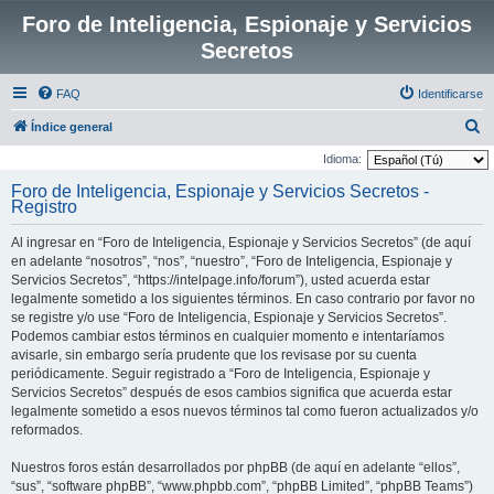
Foro de Inteligencia, Espionaje y Servicios
Secretos
FAQ
Identificarse
B
Índice general
u
Idioma:
s
Foro de Inteligencia, Espionaje y Servicios Secretos -
Registro
c
a
Al ingresar en “Foro de Inteligencia, Espionaje y Servicios Secretos” (de aquí
r
en adelante “nosotros”, “nos”, “nuestro”, “Foro de Inteligencia, Espionaje y
Servicios Secretos”, “https://intelpage.info/forum”), usted acuerda estar
legalmente sometido a los siguientes términos. En caso contrario por favor no
se registre y/o use “Foro de Inteligencia, Espionaje y Servicios Secretos”.
Podemos cambiar estos términos en cualquier momento e intentaríamos
avisarle, sin embargo sería prudente que los revisase por su cuenta
periódicamente. Seguir registrado a “Foro de Inteligencia, Espionaje y
Servicios Secretos” después de esos cambios significa que acuerda estar
legalmente sometido a esos nuevos términos tal como fueron actualizados y/o
reformados.
Nuestros foros están desarrollados por phpBB (de aquí en adelante “ellos”,
“sus”, “software phpBB”, “www.phpbb.com”, “phpBB Limited”, “phpBB Teams”)