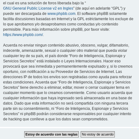
el cual es una solución de foros liberada bajo la “
GNU General Public License v2 en Ingles
” (de aquí en adelante “GPL”) y
puede ser descargada de
www.phpbb.com
. El software phpBB solamente
facilita discusiones basadas en Internet y la GPL estrictamente los excluye de
lo que aprobamos y/o desaprobamos como conductas y/o contenido
permisible. Para más información sobre phpBB, por favor visite:
https://www.phpbb.com/
.
Acuerda no enviar ningun contenido abusivo, obsceno, vulgar, difamatorio,
indecente, amenazante, sexual o cualquier otro material que pueda violar
cualquier ley de su país, el país donde “Foro de Inteligencia, Espionaje y
Servicios Secretos” está instalado o Leyes Internacionales. Hacer eso
provocará que sea inmediata y permanentemente expulsado y, si lo creemos
oportuno, con notificación a su Proveedor de Servicios de Internet. Las
direcciones IP de todos los envíos son registradas como ayuda para reforzar
estas condiciones. Acuerda que “Foro de Inteligencia, Espionaje y Servicios
Secretos” tiene derecho a eliminar, editar, mover o cerrar cualquier tema en
cualquier momento que lo creamos conveniente. Como usuario acuerda que
cualquier información que haya ingresado será almacenada en una base de
datos. Dado que esta información no será compartida con ninguna tercera
parte sin su consentimiento, ni “Foro de Inteligencia, Espionaje y Servicios
Secretos” ni phpBB podrán considerarse responsables por cualquier intento
de hacking que conlleve a que los datos sean comprometidos.