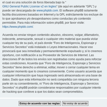
el cual es una solución de foros liberada bajo la “
GNU General Public License v2 en Ingles
” (de aquí en adelante “GPL”) y
puede ser descargada de
www.phpbb.com
. El software phpBB solamente
facilita discusiones basadas en Internet y la GPL estrictamente los excluye de
lo que aprobamos y/o desaprobamos como conductas y/o contenido
permisible. Para más información sobre phpBB, por favor visite:
https://www.phpbb.com/
.
Acuerda no enviar ningun contenido abusivo, obsceno, vulgar, difamatorio,
indecente, amenazante, sexual o cualquier otro material que pueda violar
cualquier ley de su país, el país donde “Foro de Inteligencia, Espionaje y
Servicios Secretos” está instalado o Leyes Internacionales. Hacer eso
provocará que sea inmediata y permanentemente expulsado y, si lo creemos
oportuno, con notificación a su Proveedor de Servicios de Internet. Las
direcciones IP de todos los envíos son registradas como ayuda para reforzar
estas condiciones. Acuerda que “Foro de Inteligencia, Espionaje y Servicios
Secretos” tiene derecho a eliminar, editar, mover o cerrar cualquier tema en
cualquier momento que lo creamos conveniente. Como usuario acuerda que
cualquier información que haya ingresado será almacenada en una base de
datos. Dado que esta información no será compartida con ninguna tercera
parte sin su consentimiento, ni “Foro de Inteligencia, Espionaje y Servicios
Secretos” ni phpBB podrán considerarse responsables por cualquier intento
de hacking que conlleve a que los datos sean comprometidos.