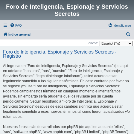
Foro de Inteligencia, Espionaje y Servicios
Secretos
FAQ
Identificarse
B
Índice general
u
Idioma:
s
Foro de Inteligencia, Espionaje y Servicios Secretos -
Registro
c
a
Al ingresar en “Foro de Inteligencia, Espionaje y Servicios Secretos” (de aquí
r
en adelante “nosotros”, “nos”, “nuestro”, “Foro de Inteligencia, Espionaje y
Servicios Secretos”, “https://intelpage.info/forum”), usted acuerda estar
legalmente sometido a los siguientes términos. En caso contrario por favor no
se registre y/o use “Foro de Inteligencia, Espionaje y Servicios Secretos”.
Podemos cambiar estos términos en cualquier momento e intentaríamos
avisarle, sin embargo sería prudente que los revisase por su cuenta
periódicamente. Seguir registrado a “Foro de Inteligencia, Espionaje y
Servicios Secretos” después de esos cambios significa que acuerda estar
legalmente sometido a esos nuevos términos tal como fueron actualizados y/o
reformados.
Nuestros foros están desarrollados por phpBB (de aquí en adelante “ellos”,
“sus”, “software phpBB”, “www.phpbb.com”, “phpBB Limited”, “phpBB Teams”)