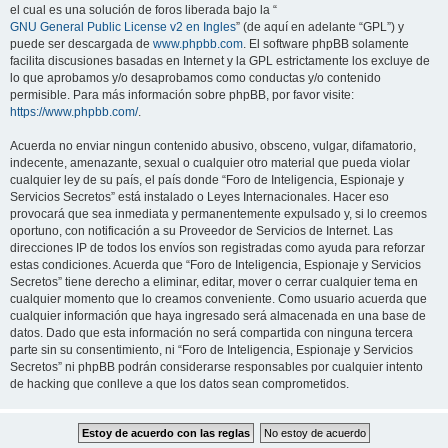
el cual es una solución de foros liberada bajo la “
GNU General Public License v2 en Ingles
” (de aquí en adelante “GPL”) y
puede ser descargada de
www.phpbb.com
. El software phpBB solamente
facilita discusiones basadas en Internet y la GPL estrictamente los excluye de
lo que aprobamos y/o desaprobamos como conductas y/o contenido
permisible. Para más información sobre phpBB, por favor visite:
https://www.phpbb.com/
.
Acuerda no enviar ningun contenido abusivo, obsceno, vulgar, difamatorio,
indecente, amenazante, sexual o cualquier otro material que pueda violar
cualquier ley de su país, el país donde “Foro de Inteligencia, Espionaje y
Servicios Secretos” está instalado o Leyes Internacionales. Hacer eso
provocará que sea inmediata y permanentemente expulsado y, si lo creemos
oportuno, con notificación a su Proveedor de Servicios de Internet. Las
direcciones IP de todos los envíos son registradas como ayuda para reforzar
estas condiciones. Acuerda que “Foro de Inteligencia, Espionaje y Servicios
Secretos” tiene derecho a eliminar, editar, mover o cerrar cualquier tema en
cualquier momento que lo creamos conveniente. Como usuario acuerda que
cualquier información que haya ingresado será almacenada en una base de
datos. Dado que esta información no será compartida con ninguna tercera
parte sin su consentimiento, ni “Foro de Inteligencia, Espionaje y Servicios
Secretos” ni phpBB podrán considerarse responsables por cualquier intento
de hacking que conlleve a que los datos sean comprometidos.