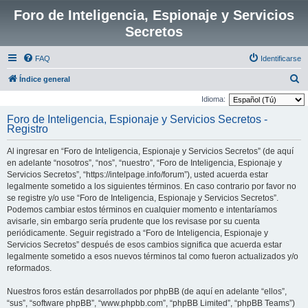
Foro de Inteligencia, Espionaje y Servicios
Secretos
FAQ
Identificarse
B
Índice general
u
Idioma:
s
Foro de Inteligencia, Espionaje y Servicios Secretos -
Registro
c
a
Al ingresar en “Foro de Inteligencia, Espionaje y Servicios Secretos” (de aquí
r
en adelante “nosotros”, “nos”, “nuestro”, “Foro de Inteligencia, Espionaje y
Servicios Secretos”, “https://intelpage.info/forum”), usted acuerda estar
legalmente sometido a los siguientes términos. En caso contrario por favor no
se registre y/o use “Foro de Inteligencia, Espionaje y Servicios Secretos”.
Podemos cambiar estos términos en cualquier momento e intentaríamos
avisarle, sin embargo sería prudente que los revisase por su cuenta
periódicamente. Seguir registrado a “Foro de Inteligencia, Espionaje y
Servicios Secretos” después de esos cambios significa que acuerda estar
legalmente sometido a esos nuevos términos tal como fueron actualizados y/o
reformados.
Nuestros foros están desarrollados por phpBB (de aquí en adelante “ellos”,
“sus”, “software phpBB”, “www.phpbb.com”, “phpBB Limited”, “phpBB Teams”)