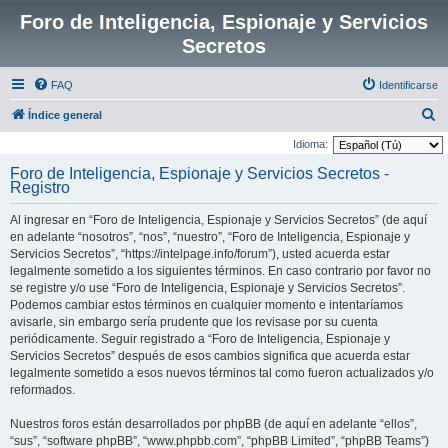
Foro de Inteligencia, Espionaje y Servicios
Secretos
FAQ
Identificarse
B
Índice general
u
Idioma:
s
Foro de Inteligencia, Espionaje y Servicios Secretos -
Registro
c
a
Al ingresar en “Foro de Inteligencia, Espionaje y Servicios Secretos” (de aquí
r
en adelante “nosotros”, “nos”, “nuestro”, “Foro de Inteligencia, Espionaje y
Servicios Secretos”, “https://intelpage.info/forum”), usted acuerda estar
legalmente sometido a los siguientes términos. En caso contrario por favor no
se registre y/o use “Foro de Inteligencia, Espionaje y Servicios Secretos”.
Podemos cambiar estos términos en cualquier momento e intentaríamos
avisarle, sin embargo sería prudente que los revisase por su cuenta
periódicamente. Seguir registrado a “Foro de Inteligencia, Espionaje y
Servicios Secretos” después de esos cambios significa que acuerda estar
legalmente sometido a esos nuevos términos tal como fueron actualizados y/o
reformados.
Nuestros foros están desarrollados por phpBB (de aquí en adelante “ellos”,
“sus”, “software phpBB”, “www.phpbb.com”, “phpBB Limited”, “phpBB Teams”)