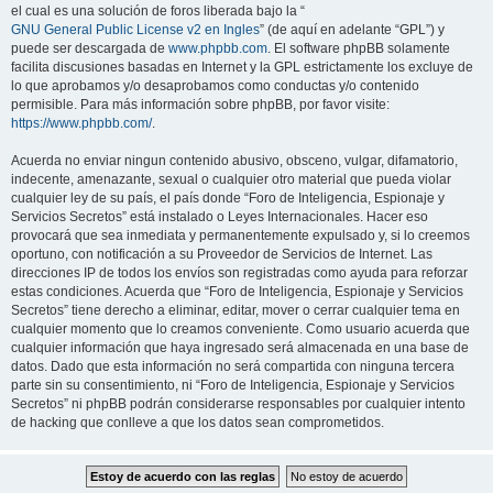
el cual es una solución de foros liberada bajo la “
GNU General Public License v2 en Ingles
” (de aquí en adelante “GPL”) y
puede ser descargada de
www.phpbb.com
. El software phpBB solamente
facilita discusiones basadas en Internet y la GPL estrictamente los excluye de
lo que aprobamos y/o desaprobamos como conductas y/o contenido
permisible. Para más información sobre phpBB, por favor visite:
https://www.phpbb.com/
.
Acuerda no enviar ningun contenido abusivo, obsceno, vulgar, difamatorio,
indecente, amenazante, sexual o cualquier otro material que pueda violar
cualquier ley de su país, el país donde “Foro de Inteligencia, Espionaje y
Servicios Secretos” está instalado o Leyes Internacionales. Hacer eso
provocará que sea inmediata y permanentemente expulsado y, si lo creemos
oportuno, con notificación a su Proveedor de Servicios de Internet. Las
direcciones IP de todos los envíos son registradas como ayuda para reforzar
estas condiciones. Acuerda que “Foro de Inteligencia, Espionaje y Servicios
Secretos” tiene derecho a eliminar, editar, mover o cerrar cualquier tema en
cualquier momento que lo creamos conveniente. Como usuario acuerda que
cualquier información que haya ingresado será almacenada en una base de
datos. Dado que esta información no será compartida con ninguna tercera
parte sin su consentimiento, ni “Foro de Inteligencia, Espionaje y Servicios
Secretos” ni phpBB podrán considerarse responsables por cualquier intento
de hacking que conlleve a que los datos sean comprometidos.