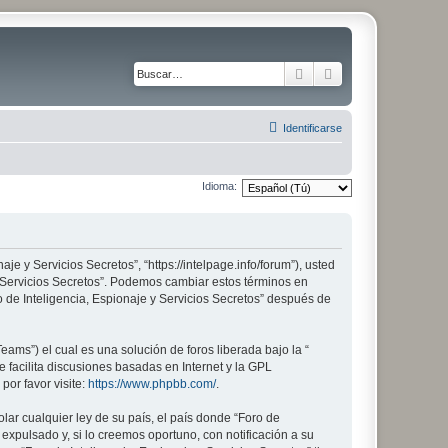
Buscar
Búsqueda avanza
Identificarse
Idioma:
aje y Servicios Secretos”, “https://intelpage.info/forum”), usted
 y Servicios Secretos”. Podemos cambiar estos términos en
 de Inteligencia, Espionaje y Servicios Secretos” después de
ams”) el cual es una solución de foros liberada bajo la “
 facilita discusiones basadas en Internet y la GPL
or favor visite:
https://www.phpbb.com/
.
lar cualquier ley de su país, el país donde “Foro de
xpulsado y, si lo creemos oportuno, con notificación a su