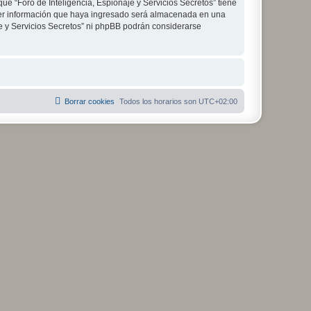
ue “Foro de Inteligencia, Espionaje y Servicios Secretos” tiene
ier información que haya ingresado será almacenada en una
je y Servicios Secretos” ni phpBB podrán considerarse
Borrar cookies
Todos los horarios son
UTC+02:00