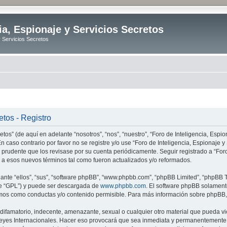
ia, Espionaje y Servicios Secretos
y Servicios Secretos
etos - Registro
tos” (de aquí en adelante “nosotros”, “nos”, “nuestro”, “Foro de Inteligencia, Espion
n caso contrario por favor no se registre y/o use “Foro de Inteligencia, Espionaje
 prudente que los revisase por su cuenta periódicamente. Seguir registrado a “Foro
 a esos nuevos términos tal como fueron actualizados y/o reformados.
nte “ellos”, “sus”, “software phpBB”, “www.phpbb.com”, “phpBB Limited”, “phpBB Te
te “GPL”) y puede ser descargada de
www.phpbb.com
. El software phpBB solamente
os como conductas y/o contenido permisible. Para más información sobre phpBB, p
ifamatorio, indecente, amenazante, sexual o cualquier otro material que pueda vio
o Leyes Internacionales. Hacer eso provocará que sea inmediata y permanentemente e