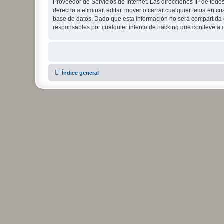
Proveedor de Servicios de Internet. Las direcciones IP de todo
derecho a eliminar, editar, mover o cerrar cualquier tema e
base de datos. Dado que esta información no será compartida c
responsables por cualquier intento de hacking que conlleve a
Índice general