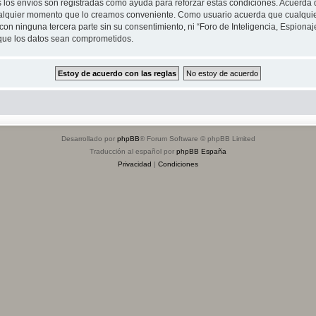
s los envíos son registradas como ayuda para reforzar estas condiciones. Acuerda q
n cualquier momento que lo creamos conveniente. Como usuario acuerda que cualqu
on ninguna tercera parte sin su consentimiento, ni “Foro de Inteligencia, Espiona
 que los datos sean comprometidos.
Desarrollado por
phpBB
® Forum Software © phpBB Limited
Traducción al español por
phpBB España
Privacidad
|
Condiciones