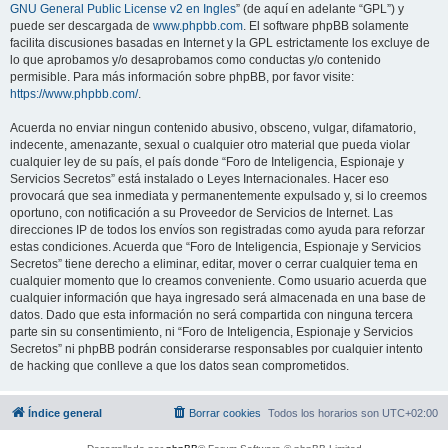
GNU General Public License v2 en Ingles
” (de aquí en adelante “GPL”) y
puede ser descargada de
www.phpbb.com
. El software phpBB solamente
facilita discusiones basadas en Internet y la GPL estrictamente los excluye de
lo que aprobamos y/o desaprobamos como conductas y/o contenido
permisible. Para más información sobre phpBB, por favor visite:
https://www.phpbb.com/
.
Acuerda no enviar ningun contenido abusivo, obsceno, vulgar, difamatorio,
indecente, amenazante, sexual o cualquier otro material que pueda violar
cualquier ley de su país, el país donde “Foro de Inteligencia, Espionaje y
Servicios Secretos” está instalado o Leyes Internacionales. Hacer eso
provocará que sea inmediata y permanentemente expulsado y, si lo creemos
oportuno, con notificación a su Proveedor de Servicios de Internet. Las
direcciones IP de todos los envíos son registradas como ayuda para reforzar
estas condiciones. Acuerda que “Foro de Inteligencia, Espionaje y Servicios
Secretos” tiene derecho a eliminar, editar, mover o cerrar cualquier tema en
cualquier momento que lo creamos conveniente. Como usuario acuerda que
cualquier información que haya ingresado será almacenada en una base de
datos. Dado que esta información no será compartida con ninguna tercera
parte sin su consentimiento, ni “Foro de Inteligencia, Espionaje y Servicios
Secretos” ni phpBB podrán considerarse responsables por cualquier intento
de hacking que conlleve a que los datos sean comprometidos.
Índice general
Borrar cookies
Todos los horarios son
UTC+02:00