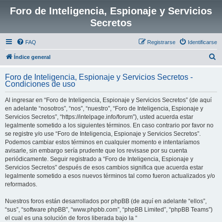
Foro de Inteligencia, Espionaje y Servicios
Secretos
FAQ
Registrarse
Identificarse
B
Índice general
u
Foro de Inteligencia, Espionaje y Servicios Secretos -
s
Condiciones de uso
c
Al ingresar en “Foro de Inteligencia, Espionaje y Servicios Secretos” (de aquí
a
en adelante “nosotros”, “nos”, “nuestro”, “Foro de Inteligencia, Espionaje y
r
Servicios Secretos”, “https://intelpage.info/forum”), usted acuerda estar
legalmente sometido a los siguientes términos. En caso contrario por favor no
se registre y/o use “Foro de Inteligencia, Espionaje y Servicios Secretos”.
Podemos cambiar estos términos en cualquier momento e intentaríamos
avisarle, sin embargo sería prudente que los revisase por su cuenta
periódicamente. Seguir registrado a “Foro de Inteligencia, Espionaje y
Servicios Secretos” después de esos cambios significa que acuerda estar
legalmente sometido a esos nuevos términos tal como fueron actualizados y/o
reformados.
Nuestros foros están desarrollados por phpBB (de aquí en adelante “ellos”,
“sus”, “software phpBB”, “www.phpbb.com”, “phpBB Limited”, “phpBB Teams”)
el cual es una solución de foros liberada bajo la “