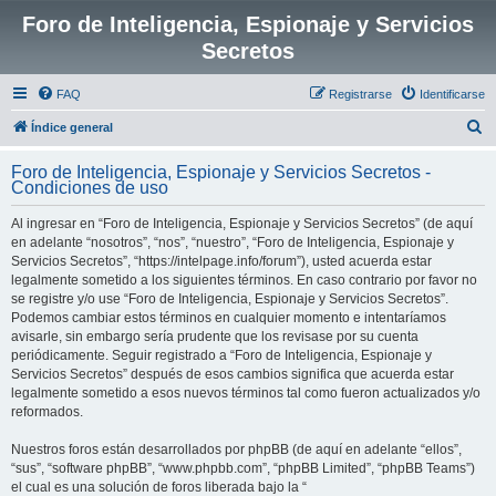
Foro de Inteligencia, Espionaje y Servicios
Secretos
FAQ
Registrarse
Identificarse
B
Índice general
u
Foro de Inteligencia, Espionaje y Servicios Secretos -
s
Condiciones de uso
c
Al ingresar en “Foro de Inteligencia, Espionaje y Servicios Secretos” (de aquí
a
en adelante “nosotros”, “nos”, “nuestro”, “Foro de Inteligencia, Espionaje y
r
Servicios Secretos”, “https://intelpage.info/forum”), usted acuerda estar
legalmente sometido a los siguientes términos. En caso contrario por favor no
se registre y/o use “Foro de Inteligencia, Espionaje y Servicios Secretos”.
Podemos cambiar estos términos en cualquier momento e intentaríamos
avisarle, sin embargo sería prudente que los revisase por su cuenta
periódicamente. Seguir registrado a “Foro de Inteligencia, Espionaje y
Servicios Secretos” después de esos cambios significa que acuerda estar
legalmente sometido a esos nuevos términos tal como fueron actualizados y/o
reformados.
Nuestros foros están desarrollados por phpBB (de aquí en adelante “ellos”,
“sus”, “software phpBB”, “www.phpbb.com”, “phpBB Limited”, “phpBB Teams”)
el cual es una solución de foros liberada bajo la “