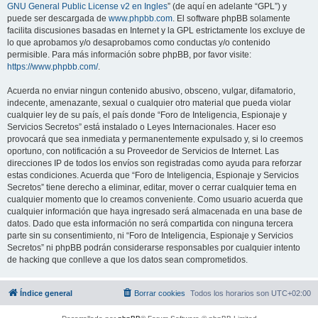
GNU General Public License v2 en Ingles
” (de aquí en adelante “GPL”) y
puede ser descargada de
www.phpbb.com
. El software phpBB solamente
facilita discusiones basadas en Internet y la GPL estrictamente los excluye de
lo que aprobamos y/o desaprobamos como conductas y/o contenido
permisible. Para más información sobre phpBB, por favor visite:
https://www.phpbb.com/
.
Acuerda no enviar ningun contenido abusivo, obsceno, vulgar, difamatorio,
indecente, amenazante, sexual o cualquier otro material que pueda violar
cualquier ley de su país, el país donde “Foro de Inteligencia, Espionaje y
Servicios Secretos” está instalado o Leyes Internacionales. Hacer eso
provocará que sea inmediata y permanentemente expulsado y, si lo creemos
oportuno, con notificación a su Proveedor de Servicios de Internet. Las
direcciones IP de todos los envíos son registradas como ayuda para reforzar
estas condiciones. Acuerda que “Foro de Inteligencia, Espionaje y Servicios
Secretos” tiene derecho a eliminar, editar, mover o cerrar cualquier tema en
cualquier momento que lo creamos conveniente. Como usuario acuerda que
cualquier información que haya ingresado será almacenada en una base de
datos. Dado que esta información no será compartida con ninguna tercera
parte sin su consentimiento, ni “Foro de Inteligencia, Espionaje y Servicios
Secretos” ni phpBB podrán considerarse responsables por cualquier intento
de hacking que conlleve a que los datos sean comprometidos.
Índice general
Borrar cookies
Todos los horarios son
UTC+02:00