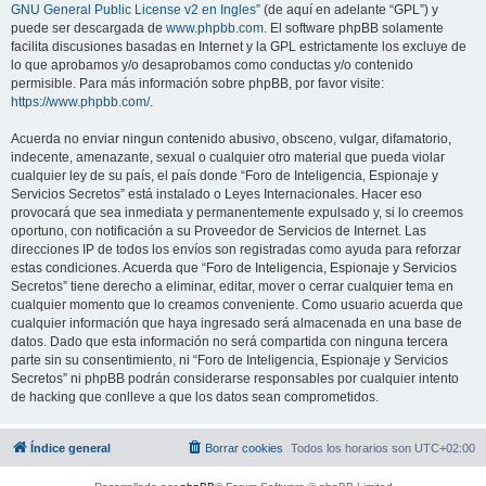
GNU General Public License v2 en Ingles
” (de aquí en adelante “GPL”) y
puede ser descargada de
www.phpbb.com
. El software phpBB solamente
facilita discusiones basadas en Internet y la GPL estrictamente los excluye de
lo que aprobamos y/o desaprobamos como conductas y/o contenido
permisible. Para más información sobre phpBB, por favor visite:
https://www.phpbb.com/
.
Acuerda no enviar ningun contenido abusivo, obsceno, vulgar, difamatorio,
indecente, amenazante, sexual o cualquier otro material que pueda violar
cualquier ley de su país, el país donde “Foro de Inteligencia, Espionaje y
Servicios Secretos” está instalado o Leyes Internacionales. Hacer eso
provocará que sea inmediata y permanentemente expulsado y, si lo creemos
oportuno, con notificación a su Proveedor de Servicios de Internet. Las
direcciones IP de todos los envíos son registradas como ayuda para reforzar
estas condiciones. Acuerda que “Foro de Inteligencia, Espionaje y Servicios
Secretos” tiene derecho a eliminar, editar, mover o cerrar cualquier tema en
cualquier momento que lo creamos conveniente. Como usuario acuerda que
cualquier información que haya ingresado será almacenada en una base de
datos. Dado que esta información no será compartida con ninguna tercera
parte sin su consentimiento, ni “Foro de Inteligencia, Espionaje y Servicios
Secretos” ni phpBB podrán considerarse responsables por cualquier intento
de hacking que conlleve a que los datos sean comprometidos.
Índice general
Borrar cookies
Todos los horarios son
UTC+02:00