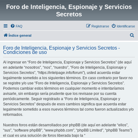
Foro de Inteligencia, Espionaje y Servicios
Secretos
FAQ
Registrarse
Identificarse
B
Índice general
u
Foro de Inteligencia, Espionaje y Servicios Secretos -
s
Condiciones de uso
c
Al ingresar en “Foro de Inteligencia, Espionaje y Servicios Secretos” (de aquí
a
en adelante “nosotros”, “nos”, “nuestro”, “Foro de Inteligencia, Espionaje y
r
Servicios Secretos”, “https://intelpage.info/forum”), usted acuerda estar
legalmente sometido a los siguientes términos. En caso contrario por favor no
se registre y/o use “Foro de Inteligencia, Espionaje y Servicios Secretos”.
Podemos cambiar estos términos en cualquier momento e intentaríamos
avisarle, sin embargo sería prudente que los revisase por su cuenta
periódicamente. Seguir registrado a “Foro de Inteligencia, Espionaje y
Servicios Secretos” después de esos cambios significa que acuerda estar
legalmente sometido a esos nuevos términos tal como fueron actualizados y/o
reformados.
Nuestros foros están desarrollados por phpBB (de aquí en adelante “ellos”,
“sus”, “software phpBB”, “www.phpbb.com”, “phpBB Limited”, “phpBB Teams”)
el cual es una solución de foros liberada bajo la “