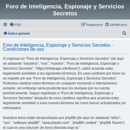
Foro de Inteligencia, Espionaje y Servicios
Secretos
FAQ
Registrarse
Identificarse
B
Índice general
u
Foro de Inteligencia, Espionaje y Servicios Secretos -
s
Condiciones de uso
c
Al ingresar en “Foro de Inteligencia, Espionaje y Servicios Secretos” (de aquí
a
en adelante “nosotros”, “nos”, “nuestro”, “Foro de Inteligencia, Espionaje y
r
Servicios Secretos”, “https://intelpage.info/forum”), usted acuerda estar
legalmente sometido a los siguientes términos. En caso contrario por favor no
se registre y/o use “Foro de Inteligencia, Espionaje y Servicios Secretos”.
Podemos cambiar estos términos en cualquier momento e intentaríamos
avisarle, sin embargo sería prudente que los revisase por su cuenta
periódicamente. Seguir registrado a “Foro de Inteligencia, Espionaje y
Servicios Secretos” después de esos cambios significa que acuerda estar
legalmente sometido a esos nuevos términos tal como fueron actualizados y/o
reformados.
Nuestros foros están desarrollados por phpBB (de aquí en adelante “ellos”,
“sus”, “software phpBB”, “www.phpbb.com”, “phpBB Limited”, “phpBB Teams”)
el cual es una solución de foros liberada bajo la “