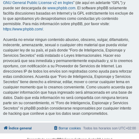
GNU General Public License v2 en Ingles
” (de aquí en adelante “GPL”) y
puede ser descargada de
www.phpbb.com
. El software phpBB solamente
facilita discusiones basadas en Internet y la GPL estrictamente los excluye de
lo que aprobamos y/o desaprobamos como conductas y/o contenido
permisible. Para más información sobre phpBB, por favor visite:
https://www.phpbb.com/
.
Acuerda no enviar ningun contenido abusivo, obsceno, vulgar, difamatorio,
indecente, amenazante, sexual o cualquier otro material que pueda violar
cualquier ley de su país, el país donde “Foro de Inteligencia, Espionaje y
Servicios Secretos” está instalado o Leyes Internacionales. Hacer eso
provocará que sea inmediata y permanentemente expulsado y, si lo creemos
oportuno, con notificación a su Proveedor de Servicios de Internet. Las
direcciones IP de todos los envíos son registradas como ayuda para reforzar
estas condiciones. Acuerda que “Foro de Inteligencia, Espionaje y Servicios
Secretos” tiene derecho a eliminar, editar, mover o cerrar cualquier tema en
cualquier momento que lo creamos conveniente. Como usuario acuerda que
cualquier información que haya ingresado será almacenada en una base de
datos. Dado que esta información no será compartida con ninguna tercera
parte sin su consentimiento, ni “Foro de Inteligencia, Espionaje y Servicios
Secretos” ni phpBB podrán considerarse responsables por cualquier intento
de hacking que conlleve a que los datos sean comprometidos.
Índice general
Borrar cookies
Todos los horarios son
UTC+02:00