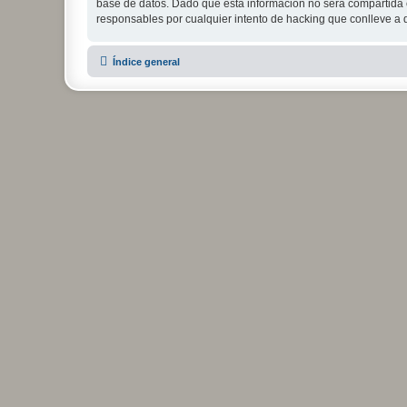
base de datos. Dado que esta información no será compartida c
responsables por cualquier intento de hacking que conlleve a
Índice general