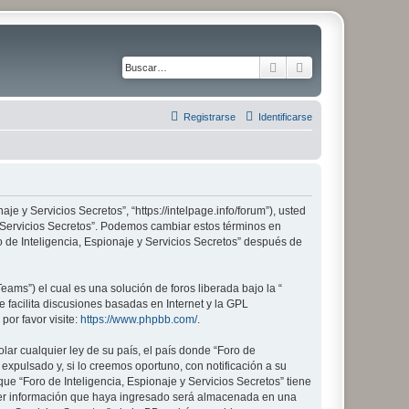
Buscar
Búsqueda avanza
Registrarse
Identificarse
aje y Servicios Secretos”, “https://intelpage.info/forum”), usted
 y Servicios Secretos”. Podemos cambiar estos términos en
 de Inteligencia, Espionaje y Servicios Secretos” después de
ams”) el cual es una solución de foros liberada bajo la “
 facilita discusiones basadas en Internet y la GPL
or favor visite:
https://www.phpbb.com/
.
lar cualquier ley de su país, el país donde “Foro de
xpulsado y, si lo creemos oportuno, con notificación a su
ue “Foro de Inteligencia, Espionaje y Servicios Secretos” tiene
ier información que haya ingresado será almacenada en una