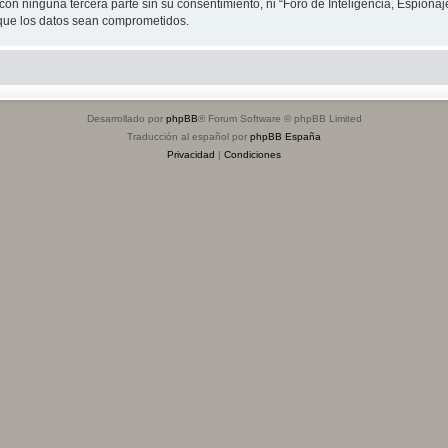
on ninguna tercera parte sin su consentimiento, ni “Foro de Inteligencia, Espiona
 que los datos sean comprometidos.
Desarrollado por
phpBB
® Forum Software © phpBB Limited
Traducción al español por
phpBB España
Privacidad
|
Condiciones