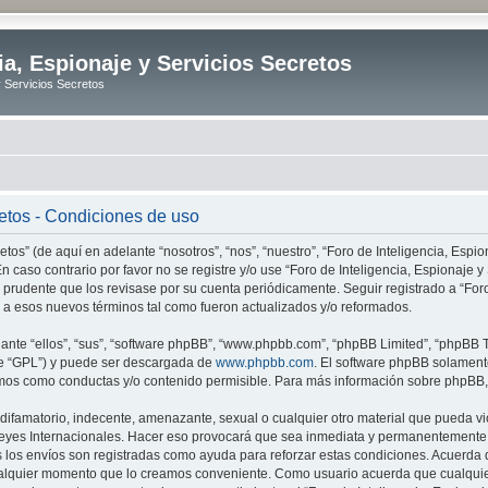
ia, Espionaje y Servicios Secretos
y Servicios Secretos
retos - Condiciones de uso
tos” (de aquí en adelante “nosotros”, “nos”, “nuestro”, “Foro de Inteligencia, Espion
n caso contrario por favor no se registre y/o use “Foro de Inteligencia, Espionaje
 prudente que los revisase por su cuenta periódicamente. Seguir registrado a “Foro
 a esos nuevos términos tal como fueron actualizados y/o reformados.
nte “ellos”, “sus”, “software phpBB”, “www.phpbb.com”, “phpBB Limited”, “phpBB Te
te “GPL”) y puede ser descargada de
www.phpbb.com
. El software phpBB solamente
os como conductas y/o contenido permisible. Para más información sobre phpBB, p
ifamatorio, indecente, amenazante, sexual o cualquier otro material que pueda vio
o Leyes Internacionales. Hacer eso provocará que sea inmediata y permanentemente e
s los envíos son registradas como ayuda para reforzar estas condiciones. Acuerda q
n cualquier momento que lo creamos conveniente. Como usuario acuerda que cualqu