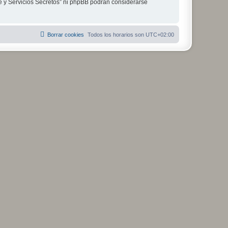
je y Servicios Secretos” ni phpBB podrán considerarse
Borrar cookies
Todos los horarios son
UTC+02:00