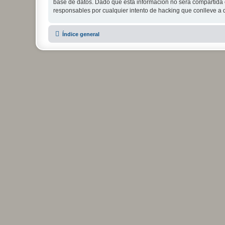
base de datos. Dado que esta información no será compartida c
responsables por cualquier intento de hacking que conlleve a
Índice general