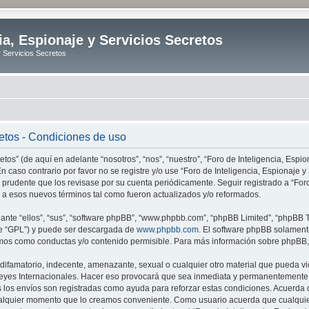
ia, Espionaje y Servicios Secretos
y Servicios Secretos
retos - Condiciones de uso
tos” (de aquí en adelante “nosotros”, “nos”, “nuestro”, “Foro de Inteligencia, Espion
n caso contrario por favor no se registre y/o use “Foro de Inteligencia, Espionaje
 prudente que los revisase por su cuenta periódicamente. Seguir registrado a “Foro
 a esos nuevos términos tal como fueron actualizados y/o reformados.
nte “ellos”, “sus”, “software phpBB”, “www.phpbb.com”, “phpBB Limited”, “phpBB Te
te “GPL”) y puede ser descargada de
www.phpbb.com
. El software phpBB solamente
os como conductas y/o contenido permisible. Para más información sobre phpBB, p
ifamatorio, indecente, amenazante, sexual o cualquier otro material que pueda vio
o Leyes Internacionales. Hacer eso provocará que sea inmediata y permanentemente e
s los envíos son registradas como ayuda para reforzar estas condiciones. Acuerda q
n cualquier momento que lo creamos conveniente. Como usuario acuerda que cualqu