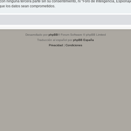
on ninguna tercera parte sin su consentimiento, ni “Foro de Inteligencia, Espiona
 que los datos sean comprometidos.
Desarrollado por
phpBB
® Forum Software © phpBB Limited
Traducción al español por
phpBB España
Privacidad
|
Condiciones