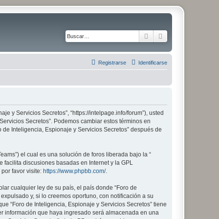
Buscar
Búsqueda avanza
Registrarse
Identificarse
aje y Servicios Secretos”, “https://intelpage.info/forum”), usted
 y Servicios Secretos”. Podemos cambiar estos términos en
 de Inteligencia, Espionaje y Servicios Secretos” después de
ams”) el cual es una solución de foros liberada bajo la “
 facilita discusiones basadas en Internet y la GPL
or favor visite:
https://www.phpbb.com/
.
lar cualquier ley de su país, el país donde “Foro de
xpulsado y, si lo creemos oportuno, con notificación a su
ue “Foro de Inteligencia, Espionaje y Servicios Secretos” tiene
ier información que haya ingresado será almacenada en una