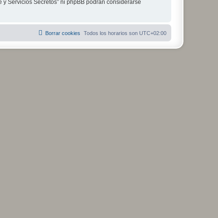
je y Servicios Secretos” ni phpBB podrán considerarse
Borrar cookies
Todos los horarios son
UTC+02:00