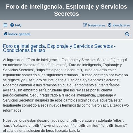
Foro de Inteligencia, Espionaje y Servicios
Secretos
FAQ
Registrarse
Identificarse
B
Índice general
u
Foro de Inteligencia, Espionaje y Servicios Secretos -
s
Condiciones de uso
c
Al ingresar en “Foro de Inteligencia, Espionaje y Servicios Secretos” (de aquí
a
en adelante “nosotros”, “nos”, “nuestro”, “Foro de Inteligencia, Espionaje y
r
Servicios Secretos”, “https://intelpage.info/forum”), usted acuerda estar
legalmente sometido a los siguientes términos. En caso contrario por favor no
se registre y/o use “Foro de Inteligencia, Espionaje y Servicios Secretos”.
Podemos cambiar estos términos en cualquier momento e intentaríamos
avisarle, sin embargo sería prudente que los revisase por su cuenta
periódicamente. Seguir registrado a “Foro de Inteligencia, Espionaje y
Servicios Secretos” después de esos cambios significa que acuerda estar
legalmente sometido a esos nuevos términos tal como fueron actualizados y/o
reformados.
Nuestros foros están desarrollados por phpBB (de aquí en adelante “ellos”,
“sus”, “software phpBB”, “www.phpbb.com”, “phpBB Limited”, “phpBB Teams”)
el cual es una solución de foros liberada bajo la “