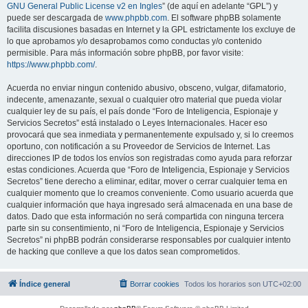
GNU General Public License v2 en Ingles
” (de aquí en adelante “GPL”) y
puede ser descargada de
www.phpbb.com
. El software phpBB solamente
facilita discusiones basadas en Internet y la GPL estrictamente los excluye de
lo que aprobamos y/o desaprobamos como conductas y/o contenido
permisible. Para más información sobre phpBB, por favor visite:
https://www.phpbb.com/
.
Acuerda no enviar ningun contenido abusivo, obsceno, vulgar, difamatorio,
indecente, amenazante, sexual o cualquier otro material que pueda violar
cualquier ley de su país, el país donde “Foro de Inteligencia, Espionaje y
Servicios Secretos” está instalado o Leyes Internacionales. Hacer eso
provocará que sea inmediata y permanentemente expulsado y, si lo creemos
oportuno, con notificación a su Proveedor de Servicios de Internet. Las
direcciones IP de todos los envíos son registradas como ayuda para reforzar
estas condiciones. Acuerda que “Foro de Inteligencia, Espionaje y Servicios
Secretos” tiene derecho a eliminar, editar, mover o cerrar cualquier tema en
cualquier momento que lo creamos conveniente. Como usuario acuerda que
cualquier información que haya ingresado será almacenada en una base de
datos. Dado que esta información no será compartida con ninguna tercera
parte sin su consentimiento, ni “Foro de Inteligencia, Espionaje y Servicios
Secretos” ni phpBB podrán considerarse responsables por cualquier intento
de hacking que conlleve a que los datos sean comprometidos.
Índice general
Borrar cookies
Todos los horarios son
UTC+02:00