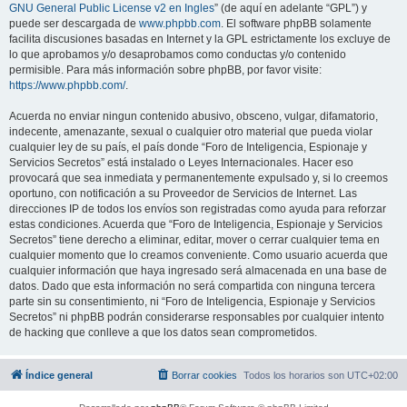
GNU General Public License v2 en Ingles
” (de aquí en adelante “GPL”) y
puede ser descargada de
www.phpbb.com
. El software phpBB solamente
facilita discusiones basadas en Internet y la GPL estrictamente los excluye de
lo que aprobamos y/o desaprobamos como conductas y/o contenido
permisible. Para más información sobre phpBB, por favor visite:
https://www.phpbb.com/
.
Acuerda no enviar ningun contenido abusivo, obsceno, vulgar, difamatorio,
indecente, amenazante, sexual o cualquier otro material que pueda violar
cualquier ley de su país, el país donde “Foro de Inteligencia, Espionaje y
Servicios Secretos” está instalado o Leyes Internacionales. Hacer eso
provocará que sea inmediata y permanentemente expulsado y, si lo creemos
oportuno, con notificación a su Proveedor de Servicios de Internet. Las
direcciones IP de todos los envíos son registradas como ayuda para reforzar
estas condiciones. Acuerda que “Foro de Inteligencia, Espionaje y Servicios
Secretos” tiene derecho a eliminar, editar, mover o cerrar cualquier tema en
cualquier momento que lo creamos conveniente. Como usuario acuerda que
cualquier información que haya ingresado será almacenada en una base de
datos. Dado que esta información no será compartida con ninguna tercera
parte sin su consentimiento, ni “Foro de Inteligencia, Espionaje y Servicios
Secretos” ni phpBB podrán considerarse responsables por cualquier intento
de hacking que conlleve a que los datos sean comprometidos.
Índice general
Borrar cookies
Todos los horarios son
UTC+02:00