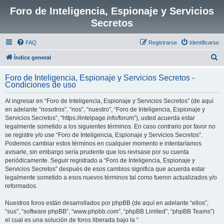
Foro de Inteligencia, Espionaje y Servicios
Secretos
FAQ
Registrarse
Identificarse
B
Índice general
u
Foro de Inteligencia, Espionaje y Servicios Secretos -
s
Condiciones de uso
c
Al ingresar en “Foro de Inteligencia, Espionaje y Servicios Secretos” (de aquí
a
en adelante “nosotros”, “nos”, “nuestro”, “Foro de Inteligencia, Espionaje y
r
Servicios Secretos”, “https://intelpage.info/forum”), usted acuerda estar
legalmente sometido a los siguientes términos. En caso contrario por favor no
se registre y/o use “Foro de Inteligencia, Espionaje y Servicios Secretos”.
Podemos cambiar estos términos en cualquier momento e intentaríamos
avisarle, sin embargo sería prudente que los revisase por su cuenta
periódicamente. Seguir registrado a “Foro de Inteligencia, Espionaje y
Servicios Secretos” después de esos cambios significa que acuerda estar
legalmente sometido a esos nuevos términos tal como fueron actualizados y/o
reformados.
Nuestros foros están desarrollados por phpBB (de aquí en adelante “ellos”,
“sus”, “software phpBB”, “www.phpbb.com”, “phpBB Limited”, “phpBB Teams”)
el cual es una solución de foros liberada bajo la “