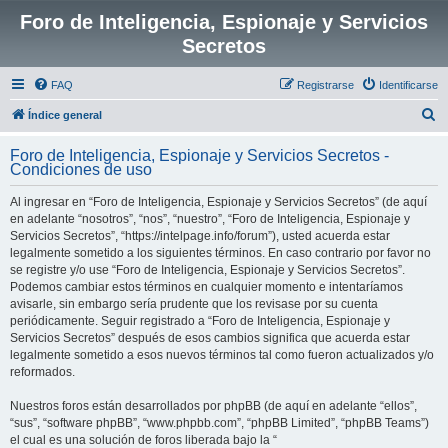
Foro de Inteligencia, Espionaje y Servicios
Secretos
FAQ
Registrarse
Identificarse
B
Índice general
u
Foro de Inteligencia, Espionaje y Servicios Secretos -
s
Condiciones de uso
c
Al ingresar en “Foro de Inteligencia, Espionaje y Servicios Secretos” (de aquí
a
en adelante “nosotros”, “nos”, “nuestro”, “Foro de Inteligencia, Espionaje y
r
Servicios Secretos”, “https://intelpage.info/forum”), usted acuerda estar
legalmente sometido a los siguientes términos. En caso contrario por favor no
se registre y/o use “Foro de Inteligencia, Espionaje y Servicios Secretos”.
Podemos cambiar estos términos en cualquier momento e intentaríamos
avisarle, sin embargo sería prudente que los revisase por su cuenta
periódicamente. Seguir registrado a “Foro de Inteligencia, Espionaje y
Servicios Secretos” después de esos cambios significa que acuerda estar
legalmente sometido a esos nuevos términos tal como fueron actualizados y/o
reformados.
Nuestros foros están desarrollados por phpBB (de aquí en adelante “ellos”,
“sus”, “software phpBB”, “www.phpbb.com”, “phpBB Limited”, “phpBB Teams”)
el cual es una solución de foros liberada bajo la “