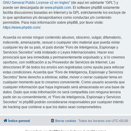
GNU General Public License v2 en Ingles
” (de aquí en adelante “GPL”) y
puede ser descargada de
www.phpbb.com
. El software phpBB solamente
facilita discusiones basadas en Internet y la GPL estrictamente los excluye de
lo que aprobamos y/o desaprobamos como conductas y/o contenido
permisible. Para más información sobre phpBB, por favor visite:
https://www.phpbb.com/
.
Acuerda no enviar ningun contenido abusivo, obsceno, vulgar, difamatorio,
indecente, amenazante, sexual o cualquier otro material que pueda violar
cualquier ley de su país, el país donde “Foro de Inteligencia, Espionaje y
Servicios Secretos” está instalado o Leyes Internacionales. Hacer eso
provocará que sea inmediata y permanentemente expulsado y, si lo creemos
oportuno, con notificación a su Proveedor de Servicios de Internet. Las
direcciones IP de todos los envíos son registradas como ayuda para reforzar
estas condiciones. Acuerda que “Foro de Inteligencia, Espionaje y Servicios
Secretos” tiene derecho a eliminar, editar, mover o cerrar cualquier tema en
cualquier momento que lo creamos conveniente. Como usuario acuerda que
cualquier información que haya ingresado será almacenada en una base de
datos. Dado que esta información no será compartida con ninguna tercera
parte sin su consentimiento, ni “Foro de Inteligencia, Espionaje y Servicios
Secretos” ni phpBB podrán considerarse responsables por cualquier intento
de hacking que conlleve a que los datos sean comprometidos.
Índice general
Borrar cookies
Todos los horarios son
UTC+02:00