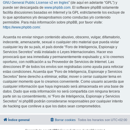
GNU General Public License v2 en Ingles
” (de aquí en adelante “GPL”) y
puede ser descargada de
www.phpbb.com
. El software phpBB solamente
facilita discusiones basadas en Internet y la GPL estrictamente los excluye de
lo que aprobamos y/o desaprobamos como conductas y/o contenido
permisible. Para más información sobre phpBB, por favor visite:
https://www.phpbb.com/
.
Acuerda no enviar ningun contenido abusivo, obsceno, vulgar, difamatorio,
indecente, amenazante, sexual o cualquier otro material que pueda violar
cualquier ley de su país, el país donde “Foro de Inteligencia, Espionaje y
Servicios Secretos” está instalado o Leyes Internacionales. Hacer eso
provocará que sea inmediata y permanentemente expulsado y, si lo creemos
oportuno, con notificación a su Proveedor de Servicios de Internet. Las
direcciones IP de todos los envíos son registradas como ayuda para reforzar
estas condiciones. Acuerda que “Foro de Inteligencia, Espionaje y Servicios
Secretos” tiene derecho a eliminar, editar, mover o cerrar cualquier tema en
cualquier momento que lo creamos conveniente. Como usuario acuerda que
cualquier información que haya ingresado será almacenada en una base de
datos. Dado que esta información no será compartida con ninguna tercera
parte sin su consentimiento, ni “Foro de Inteligencia, Espionaje y Servicios
Secretos” ni phpBB podrán considerarse responsables por cualquier intento
de hacking que conlleve a que los datos sean comprometidos.
Índice general
Borrar cookies
Todos los horarios son
UTC+02:00