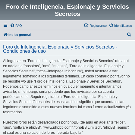
Foro de Inteligencia, Espionaje y Servicios
Secretos
FAQ
Registrarse
Identificarse
B
Índice general
u
Foro de Inteligencia, Espionaje y Servicios Secretos -
s
Condiciones de uso
c
Al ingresar en “Foro de Inteligencia, Espionaje y Servicios Secretos” (de aquí
a
en adelante “nosotros”, “nos”, “nuestro”, “Foro de Inteligencia, Espionaje y
r
Servicios Secretos”, “https://intelpage.info/forum”), usted acuerda estar
legalmente sometido a los siguientes términos. En caso contrario por favor no
se registre y/o use “Foro de Inteligencia, Espionaje y Servicios Secretos”.
Podemos cambiar estos términos en cualquier momento e intentaríamos
avisarle, sin embargo sería prudente que los revisase por su cuenta
periódicamente. Seguir registrado a “Foro de Inteligencia, Espionaje y
Servicios Secretos” después de esos cambios significa que acuerda estar
legalmente sometido a esos nuevos términos tal como fueron actualizados y/o
reformados.
Nuestros foros están desarrollados por phpBB (de aquí en adelante “ellos”,
“sus”, “software phpBB”, “www.phpbb.com”, “phpBB Limited”, “phpBB Teams”)
el cual es una solución de foros liberada bajo la “