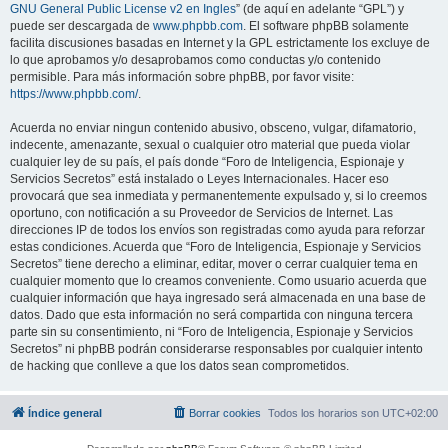
GNU General Public License v2 en Ingles
” (de aquí en adelante “GPL”) y
puede ser descargada de
www.phpbb.com
. El software phpBB solamente
facilita discusiones basadas en Internet y la GPL estrictamente los excluye de
lo que aprobamos y/o desaprobamos como conductas y/o contenido
permisible. Para más información sobre phpBB, por favor visite:
https://www.phpbb.com/
.
Acuerda no enviar ningun contenido abusivo, obsceno, vulgar, difamatorio,
indecente, amenazante, sexual o cualquier otro material que pueda violar
cualquier ley de su país, el país donde “Foro de Inteligencia, Espionaje y
Servicios Secretos” está instalado o Leyes Internacionales. Hacer eso
provocará que sea inmediata y permanentemente expulsado y, si lo creemos
oportuno, con notificación a su Proveedor de Servicios de Internet. Las
direcciones IP de todos los envíos son registradas como ayuda para reforzar
estas condiciones. Acuerda que “Foro de Inteligencia, Espionaje y Servicios
Secretos” tiene derecho a eliminar, editar, mover o cerrar cualquier tema en
cualquier momento que lo creamos conveniente. Como usuario acuerda que
cualquier información que haya ingresado será almacenada en una base de
datos. Dado que esta información no será compartida con ninguna tercera
parte sin su consentimiento, ni “Foro de Inteligencia, Espionaje y Servicios
Secretos” ni phpBB podrán considerarse responsables por cualquier intento
de hacking que conlleve a que los datos sean comprometidos.
Índice general
Borrar cookies
Todos los horarios son
UTC+02:00