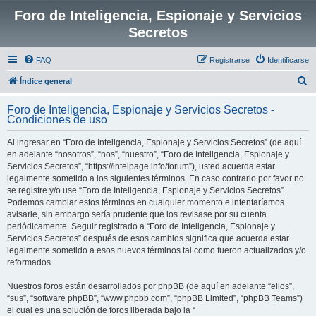
Foro de Inteligencia, Espionaje y Servicios
Secretos
FAQ
Registrarse
Identificarse
B
Índice general
u
Foro de Inteligencia, Espionaje y Servicios Secretos -
s
Condiciones de uso
c
Al ingresar en “Foro de Inteligencia, Espionaje y Servicios Secretos” (de aquí
a
en adelante “nosotros”, “nos”, “nuestro”, “Foro de Inteligencia, Espionaje y
r
Servicios Secretos”, “https://intelpage.info/forum”), usted acuerda estar
legalmente sometido a los siguientes términos. En caso contrario por favor no
se registre y/o use “Foro de Inteligencia, Espionaje y Servicios Secretos”.
Podemos cambiar estos términos en cualquier momento e intentaríamos
avisarle, sin embargo sería prudente que los revisase por su cuenta
periódicamente. Seguir registrado a “Foro de Inteligencia, Espionaje y
Servicios Secretos” después de esos cambios significa que acuerda estar
legalmente sometido a esos nuevos términos tal como fueron actualizados y/o
reformados.
Nuestros foros están desarrollados por phpBB (de aquí en adelante “ellos”,
“sus”, “software phpBB”, “www.phpbb.com”, “phpBB Limited”, “phpBB Teams”)
el cual es una solución de foros liberada bajo la “