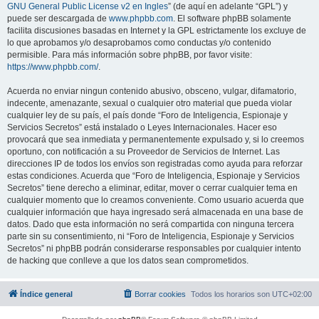
GNU General Public License v2 en Ingles
” (de aquí en adelante “GPL”) y
puede ser descargada de
www.phpbb.com
. El software phpBB solamente
facilita discusiones basadas en Internet y la GPL estrictamente los excluye de
lo que aprobamos y/o desaprobamos como conductas y/o contenido
permisible. Para más información sobre phpBB, por favor visite:
https://www.phpbb.com/
.
Acuerda no enviar ningun contenido abusivo, obsceno, vulgar, difamatorio,
indecente, amenazante, sexual o cualquier otro material que pueda violar
cualquier ley de su país, el país donde “Foro de Inteligencia, Espionaje y
Servicios Secretos” está instalado o Leyes Internacionales. Hacer eso
provocará que sea inmediata y permanentemente expulsado y, si lo creemos
oportuno, con notificación a su Proveedor de Servicios de Internet. Las
direcciones IP de todos los envíos son registradas como ayuda para reforzar
estas condiciones. Acuerda que “Foro de Inteligencia, Espionaje y Servicios
Secretos” tiene derecho a eliminar, editar, mover o cerrar cualquier tema en
cualquier momento que lo creamos conveniente. Como usuario acuerda que
cualquier información que haya ingresado será almacenada en una base de
datos. Dado que esta información no será compartida con ninguna tercera
parte sin su consentimiento, ni “Foro de Inteligencia, Espionaje y Servicios
Secretos” ni phpBB podrán considerarse responsables por cualquier intento
de hacking que conlleve a que los datos sean comprometidos.
Índice general
Borrar cookies
Todos los horarios son
UTC+02:00