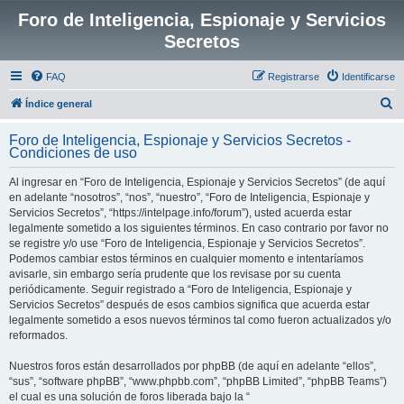
Foro de Inteligencia, Espionaje y Servicios
Secretos
FAQ
Registrarse
Identificarse
B
Índice general
u
Foro de Inteligencia, Espionaje y Servicios Secretos -
s
Condiciones de uso
c
Al ingresar en “Foro de Inteligencia, Espionaje y Servicios Secretos” (de aquí
a
en adelante “nosotros”, “nos”, “nuestro”, “Foro de Inteligencia, Espionaje y
r
Servicios Secretos”, “https://intelpage.info/forum”), usted acuerda estar
legalmente sometido a los siguientes términos. En caso contrario por favor no
se registre y/o use “Foro de Inteligencia, Espionaje y Servicios Secretos”.
Podemos cambiar estos términos en cualquier momento e intentaríamos
avisarle, sin embargo sería prudente que los revisase por su cuenta
periódicamente. Seguir registrado a “Foro de Inteligencia, Espionaje y
Servicios Secretos” después de esos cambios significa que acuerda estar
legalmente sometido a esos nuevos términos tal como fueron actualizados y/o
reformados.
Nuestros foros están desarrollados por phpBB (de aquí en adelante “ellos”,
“sus”, “software phpBB”, “www.phpbb.com”, “phpBB Limited”, “phpBB Teams”)
el cual es una solución de foros liberada bajo la “