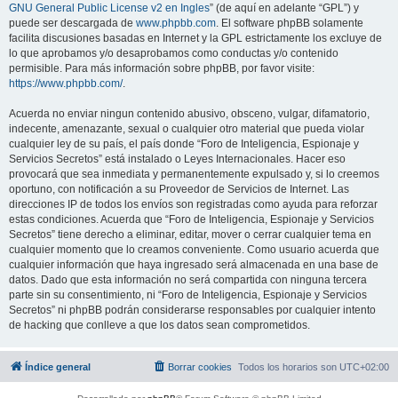
GNU General Public License v2 en Ingles
” (de aquí en adelante “GPL”) y
puede ser descargada de
www.phpbb.com
. El software phpBB solamente
facilita discusiones basadas en Internet y la GPL estrictamente los excluye de
lo que aprobamos y/o desaprobamos como conductas y/o contenido
permisible. Para más información sobre phpBB, por favor visite:
https://www.phpbb.com/
.
Acuerda no enviar ningun contenido abusivo, obsceno, vulgar, difamatorio,
indecente, amenazante, sexual o cualquier otro material que pueda violar
cualquier ley de su país, el país donde “Foro de Inteligencia, Espionaje y
Servicios Secretos” está instalado o Leyes Internacionales. Hacer eso
provocará que sea inmediata y permanentemente expulsado y, si lo creemos
oportuno, con notificación a su Proveedor de Servicios de Internet. Las
direcciones IP de todos los envíos son registradas como ayuda para reforzar
estas condiciones. Acuerda que “Foro de Inteligencia, Espionaje y Servicios
Secretos” tiene derecho a eliminar, editar, mover o cerrar cualquier tema en
cualquier momento que lo creamos conveniente. Como usuario acuerda que
cualquier información que haya ingresado será almacenada en una base de
datos. Dado que esta información no será compartida con ninguna tercera
parte sin su consentimiento, ni “Foro de Inteligencia, Espionaje y Servicios
Secretos” ni phpBB podrán considerarse responsables por cualquier intento
de hacking que conlleve a que los datos sean comprometidos.
Índice general
Borrar cookies
Todos los horarios son
UTC+02:00