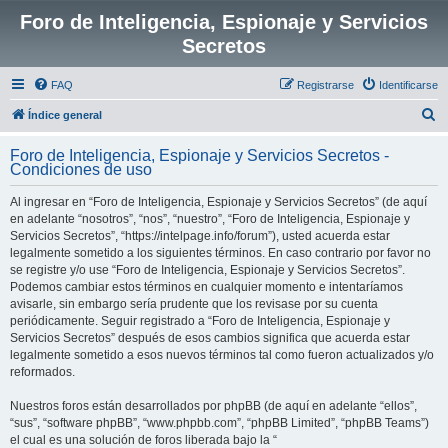
Foro de Inteligencia, Espionaje y Servicios
Secretos
FAQ
Registrarse
Identificarse
B
Índice general
u
Foro de Inteligencia, Espionaje y Servicios Secretos -
s
Condiciones de uso
c
Al ingresar en “Foro de Inteligencia, Espionaje y Servicios Secretos” (de aquí
a
en adelante “nosotros”, “nos”, “nuestro”, “Foro de Inteligencia, Espionaje y
r
Servicios Secretos”, “https://intelpage.info/forum”), usted acuerda estar
legalmente sometido a los siguientes términos. En caso contrario por favor no
se registre y/o use “Foro de Inteligencia, Espionaje y Servicios Secretos”.
Podemos cambiar estos términos en cualquier momento e intentaríamos
avisarle, sin embargo sería prudente que los revisase por su cuenta
periódicamente. Seguir registrado a “Foro de Inteligencia, Espionaje y
Servicios Secretos” después de esos cambios significa que acuerda estar
legalmente sometido a esos nuevos términos tal como fueron actualizados y/o
reformados.
Nuestros foros están desarrollados por phpBB (de aquí en adelante “ellos”,
“sus”, “software phpBB”, “www.phpbb.com”, “phpBB Limited”, “phpBB Teams”)
el cual es una solución de foros liberada bajo la “