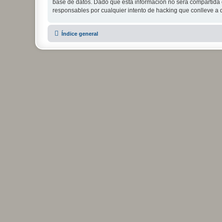
base de datos. Dado que esta información no será compartida c
responsables por cualquier intento de hacking que conlleve a
Índice general