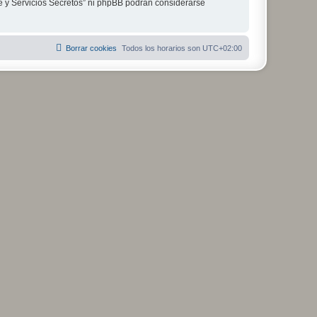
je y Servicios Secretos” ni phpBB podrán considerarse
Borrar cookies
Todos los horarios son
UTC+02:00