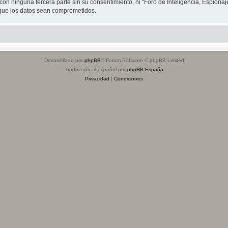
on ninguna tercera parte sin su consentimiento, ni “Foro de Inteligencia, Espiona
 que los datos sean comprometidos.
Desarrollado por
phpBB
® Forum Software © phpBB Limited
Traducción al español por
phpBB España
Privacidad
|
Condiciones