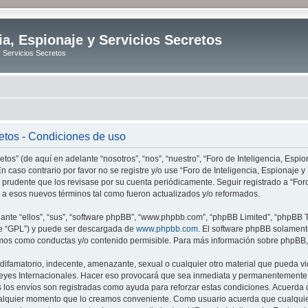
ia, Espionaje y Servicios Secretos
y Servicios Secretos
retos - Condiciones de uso
tos” (de aquí en adelante “nosotros”, “nos”, “nuestro”, “Foro de Inteligencia, Espion
n caso contrario por favor no se registre y/o use “Foro de Inteligencia, Espionaje
 prudente que los revisase por su cuenta periódicamente. Seguir registrado a “Foro
 a esos nuevos términos tal como fueron actualizados y/o reformados.
nte “ellos”, “sus”, “software phpBB”, “www.phpbb.com”, “phpBB Limited”, “phpBB Te
te “GPL”) y puede ser descargada de
www.phpbb.com
. El software phpBB solamente
os como conductas y/o contenido permisible. Para más información sobre phpBB, p
ifamatorio, indecente, amenazante, sexual o cualquier otro material que pueda vio
o Leyes Internacionales. Hacer eso provocará que sea inmediata y permanentemente e
s los envíos son registradas como ayuda para reforzar estas condiciones. Acuerda q
n cualquier momento que lo creamos conveniente. Como usuario acuerda que cualqu