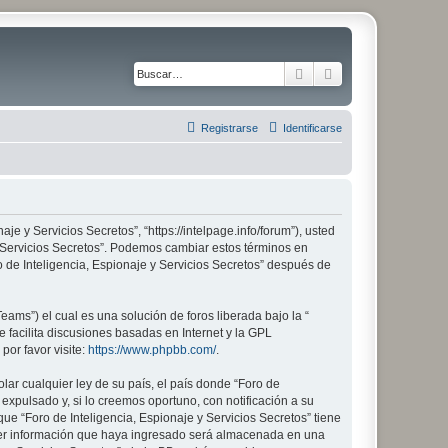
Buscar
Búsqueda avanza
Registrarse
Identificarse
aje y Servicios Secretos”, “https://intelpage.info/forum”), usted
 y Servicios Secretos”. Podemos cambiar estos términos en
 de Inteligencia, Espionaje y Servicios Secretos” después de
ams”) el cual es una solución de foros liberada bajo la “
 facilita discusiones basadas en Internet y la GPL
or favor visite:
https://www.phpbb.com/
.
lar cualquier ley de su país, el país donde “Foro de
xpulsado y, si lo creemos oportuno, con notificación a su
ue “Foro de Inteligencia, Espionaje y Servicios Secretos” tiene
ier información que haya ingresado será almacenada en una