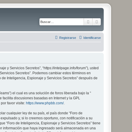
Buscar
Búsqueda avanza
Registrarse
Identificarse
aje y Servicios Secretos”, “https://intelpage.info/forum”), usted
 y Servicios Secretos”. Podemos cambiar estos términos en
 de Inteligencia, Espionaje y Servicios Secretos” después de
ams”) el cual es una solución de foros liberada bajo la “
 facilita discusiones basadas en Internet y la GPL
or favor visite:
https://www.phpbb.com/
.
lar cualquier ley de su país, el país donde “Foro de
xpulsado y, si lo creemos oportuno, con notificación a su
ue “Foro de Inteligencia, Espionaje y Servicios Secretos” tiene
ier información que haya ingresado será almacenada en una