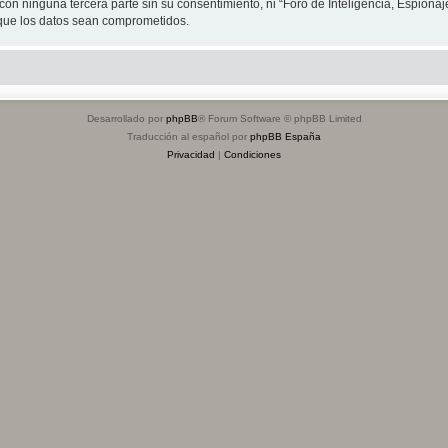
on ninguna tercera parte sin su consentimiento, ni “Foro de Inteligencia, Espiona
 que los datos sean comprometidos.
Desarrollado por
phpBB
® Forum Software © phpBB Limited
Traducción al español por
phpBB España
Privacidad
|
Condiciones