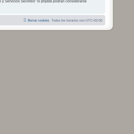
je y Servicios Secretos” ni phpBB podrán considerarse
Borrar cookies
Todos los horarios son
UTC+02:00