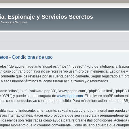
ia, Espionaje y Servicios Secretos
y Servicios Secretos
retos - Condiciones de uso
tos” (de aquí en adelante “nosotros”, “nos”, “nuestro”, “Foro de Inteligencia, Espion
n caso contrario por favor no se registre y/o use “Foro de Inteligencia, Espionaje
 prudente que los revisase por su cuenta periódicamente. Seguir registrado a “Foro
 a esos nuevos términos tal como fueron actualizados y/o reformados.
nte “ellos”, “sus”, “software phpBB”, “www.phpbb.com”, “phpBB Limited”, “phpBB Te
te “GPL”) y puede ser descargada de
www.phpbb.com
. El software phpBB solamente
os como conductas y/o contenido permisible. Para más información sobre phpBB, p
ifamatorio, indecente, amenazante, sexual o cualquier otro material que pueda vio
o Leyes Internacionales. Hacer eso provocará que sea inmediata y permanentemente e
s los envíos son registradas como ayuda para reforzar estas condiciones. Acuerda q
n cualquier momento que lo creamos conveniente. Como usuario acuerda que cualqu