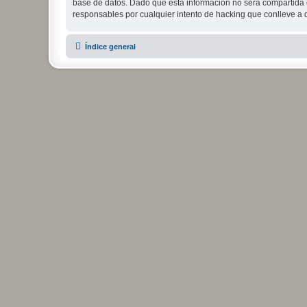
base de datos. Dado que esta información no será compartida c
responsables por cualquier intento de hacking que conlleve a
Índice general