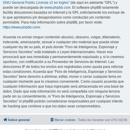
GNU General Public License v2 en Ingles
” (de aquí en adelante “GPL”) y
puede ser descargada de
www.phpbb.com
. El software phpBB solamente
facilita discusiones basadas en Internet y la GPL estrictamente los excluye de
lo que aprobamos y/o desaprobamos como conductas y/o contenido
permisible. Para más información sobre phpBB, por favor visite:
https://www.phpbb.com/
.
Acuerda no enviar ningun contenido abusivo, obsceno, vulgar, difamatorio,
indecente, amenazante, sexual o cualquier otro material que pueda violar
cualquier ley de su país, el país donde “Foro de Inteligencia, Espionaje y
Servicios Secretos” está instalado o Leyes Internacionales. Hacer eso
provocará que sea inmediata y permanentemente expulsado y, si lo creemos
oportuno, con notificación a su Proveedor de Servicios de Internet. Las
direcciones IP de todos los envíos son registradas como ayuda para reforzar
estas condiciones. Acuerda que “Foro de Inteligencia, Espionaje y Servicios
Secretos” tiene derecho a eliminar, editar, mover o cerrar cualquier tema en
cualquier momento que lo creamos conveniente. Como usuario acuerda que
cualquier información que haya ingresado será almacenada en una base de
datos. Dado que esta información no será compartida con ninguna tercera
parte sin su consentimiento, ni “Foro de Inteligencia, Espionaje y Servicios
Secretos” ni phpBB podrán considerarse responsables por cualquier intento
de hacking que conlleve a que los datos sean comprometidos.
Índice general
Borrar cookies
Todos los horarios son
UTC+02:00