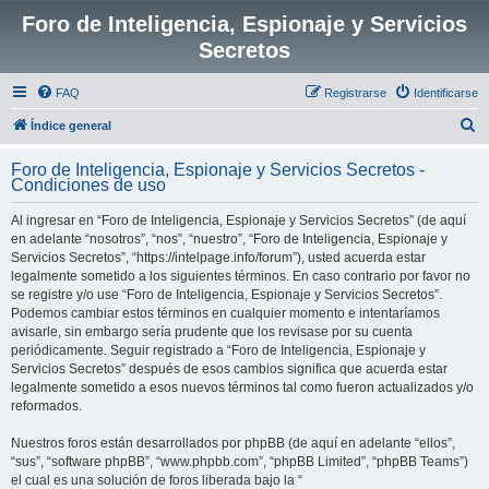
Foro de Inteligencia, Espionaje y Servicios
Secretos
FAQ
Registrarse
Identificarse
B
Índice general
u
Foro de Inteligencia, Espionaje y Servicios Secretos -
s
Condiciones de uso
c
Al ingresar en “Foro de Inteligencia, Espionaje y Servicios Secretos” (de aquí
a
en adelante “nosotros”, “nos”, “nuestro”, “Foro de Inteligencia, Espionaje y
r
Servicios Secretos”, “https://intelpage.info/forum”), usted acuerda estar
legalmente sometido a los siguientes términos. En caso contrario por favor no
se registre y/o use “Foro de Inteligencia, Espionaje y Servicios Secretos”.
Podemos cambiar estos términos en cualquier momento e intentaríamos
avisarle, sin embargo sería prudente que los revisase por su cuenta
periódicamente. Seguir registrado a “Foro de Inteligencia, Espionaje y
Servicios Secretos” después de esos cambios significa que acuerda estar
legalmente sometido a esos nuevos términos tal como fueron actualizados y/o
reformados.
Nuestros foros están desarrollados por phpBB (de aquí en adelante “ellos”,
“sus”, “software phpBB”, “www.phpbb.com”, “phpBB Limited”, “phpBB Teams”)
el cual es una solución de foros liberada bajo la “