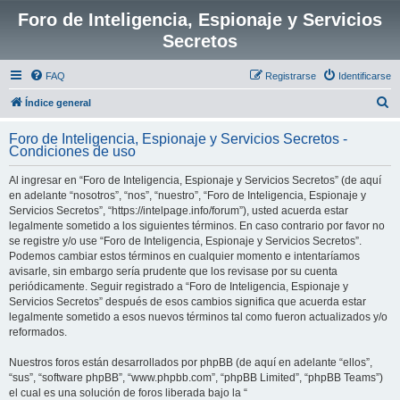
Foro de Inteligencia, Espionaje y Servicios
Secretos
FAQ
Registrarse
Identificarse
B
Índice general
u
Foro de Inteligencia, Espionaje y Servicios Secretos -
s
Condiciones de uso
c
Al ingresar en “Foro de Inteligencia, Espionaje y Servicios Secretos” (de aquí
a
en adelante “nosotros”, “nos”, “nuestro”, “Foro de Inteligencia, Espionaje y
r
Servicios Secretos”, “https://intelpage.info/forum”), usted acuerda estar
legalmente sometido a los siguientes términos. En caso contrario por favor no
se registre y/o use “Foro de Inteligencia, Espionaje y Servicios Secretos”.
Podemos cambiar estos términos en cualquier momento e intentaríamos
avisarle, sin embargo sería prudente que los revisase por su cuenta
periódicamente. Seguir registrado a “Foro de Inteligencia, Espionaje y
Servicios Secretos” después de esos cambios significa que acuerda estar
legalmente sometido a esos nuevos términos tal como fueron actualizados y/o
reformados.
Nuestros foros están desarrollados por phpBB (de aquí en adelante “ellos”,
“sus”, “software phpBB”, “www.phpbb.com”, “phpBB Limited”, “phpBB Teams”)
el cual es una solución de foros liberada bajo la “