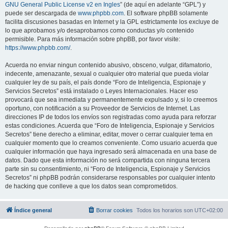
GNU General Public License v2 en Ingles
” (de aquí en adelante “GPL”) y
puede ser descargada de
www.phpbb.com
. El software phpBB solamente
facilita discusiones basadas en Internet y la GPL estrictamente los excluye de
lo que aprobamos y/o desaprobamos como conductas y/o contenido
permisible. Para más información sobre phpBB, por favor visite:
https://www.phpbb.com/
.
Acuerda no enviar ningun contenido abusivo, obsceno, vulgar, difamatorio,
indecente, amenazante, sexual o cualquier otro material que pueda violar
cualquier ley de su país, el país donde “Foro de Inteligencia, Espionaje y
Servicios Secretos” está instalado o Leyes Internacionales. Hacer eso
provocará que sea inmediata y permanentemente expulsado y, si lo creemos
oportuno, con notificación a su Proveedor de Servicios de Internet. Las
direcciones IP de todos los envíos son registradas como ayuda para reforzar
estas condiciones. Acuerda que “Foro de Inteligencia, Espionaje y Servicios
Secretos” tiene derecho a eliminar, editar, mover o cerrar cualquier tema en
cualquier momento que lo creamos conveniente. Como usuario acuerda que
cualquier información que haya ingresado será almacenada en una base de
datos. Dado que esta información no será compartida con ninguna tercera
parte sin su consentimiento, ni “Foro de Inteligencia, Espionaje y Servicios
Secretos” ni phpBB podrán considerarse responsables por cualquier intento
de hacking que conlleve a que los datos sean comprometidos.
Índice general
Borrar cookies
Todos los horarios son
UTC+02:00