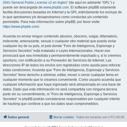
GNU General Public License v2 en Ingles
” (de aquí en adelante “GPL”) y
puede ser descargada de
www.phpbb.com
. El software phpBB solamente
facilita discusiones basadas en Internet y la GPL estrictamente los excluye de
lo que aprobamos y/o desaprobamos como conductas y/o contenido
permisible. Para más información sobre phpBB, por favor visite:
https://www.phpbb.com/
.
Acuerda no enviar ningun contenido abusivo, obsceno, vulgar, difamatorio,
indecente, amenazante, sexual o cualquier otro material que pueda violar
cualquier ley de su país, el país donde “Foro de Inteligencia, Espionaje y
Servicios Secretos” está instalado o Leyes Internacionales. Hacer eso
provocará que sea inmediata y permanentemente expulsado y, si lo creemos
oportuno, con notificación a su Proveedor de Servicios de Internet. Las
direcciones IP de todos los envíos son registradas como ayuda para reforzar
estas condiciones. Acuerda que “Foro de Inteligencia, Espionaje y Servicios
Secretos” tiene derecho a eliminar, editar, mover o cerrar cualquier tema en
cualquier momento que lo creamos conveniente. Como usuario acuerda que
cualquier información que haya ingresado será almacenada en una base de
datos. Dado que esta información no será compartida con ninguna tercera
parte sin su consentimiento, ni “Foro de Inteligencia, Espionaje y Servicios
Secretos” ni phpBB podrán considerarse responsables por cualquier intento
de hacking que conlleve a que los datos sean comprometidos.
Índice general
Borrar cookies
Todos los horarios son
UTC+02:00