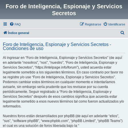
Foro de Inteligencia, Espionaje y Servicios
Secretos
FAQ
Registrarse
Identificarse
B
Índice general
u
Foro de Inteligencia, Espionaje y Servicios Secretos -
s
Condiciones de uso
c
Al ingresar en “Foro de Inteligencia, Espionaje y Servicios Secretos” (de aquí
a
en adelante “nosotros”, “nos”, “nuestro”, “Foro de Inteligencia, Espionaje y
r
Servicios Secretos”, “https://intelpage.info/forum”), usted acuerda estar
legalmente sometido a los siguientes términos. En caso contrario por favor no
se registre y/o use “Foro de Inteligencia, Espionaje y Servicios Secretos”.
Podemos cambiar estos términos en cualquier momento e intentaríamos
avisarle, sin embargo sería prudente que los revisase por su cuenta
periódicamente. Seguir registrado a “Foro de Inteligencia, Espionaje y
Servicios Secretos” después de esos cambios significa que acuerda estar
legalmente sometido a esos nuevos términos tal como fueron actualizados y/o
reformados.
Nuestros foros están desarrollados por phpBB (de aquí en adelante “ellos”,
“sus”, “software phpBB”, “www.phpbb.com”, “phpBB Limited”, “phpBB Teams”)
el cual es una solución de foros liberada bajo la “