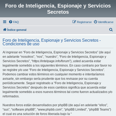
Foro de Inteligencia, Espionaje y Servicios
Secretos
FAQ
Registrarse
Identificarse
B
Índice general
u
Foro de Inteligencia, Espionaje y Servicios Secretos -
s
Condiciones de uso
c
Al ingresar en “Foro de Inteligencia, Espionaje y Servicios Secretos” (de aquí
a
en adelante “nosotros”, “nos”, “nuestro”, “Foro de Inteligencia, Espionaje y
r
Servicios Secretos”, “https://intelpage.info/forum”), usted acuerda estar
legalmente sometido a los siguientes términos. En caso contrario por favor no
se registre y/o use “Foro de Inteligencia, Espionaje y Servicios Secretos”.
Podemos cambiar estos términos en cualquier momento e intentaríamos
avisarle, sin embargo sería prudente que los revisase por su cuenta
periódicamente. Seguir registrado a “Foro de Inteligencia, Espionaje y
Servicios Secretos” después de esos cambios significa que acuerda estar
legalmente sometido a esos nuevos términos tal como fueron actualizados y/o
reformados.
Nuestros foros están desarrollados por phpBB (de aquí en adelante “ellos”,
“sus”, “software phpBB”, “www.phpbb.com”, “phpBB Limited”, “phpBB Teams”)
el cual es una solución de foros liberada bajo la “