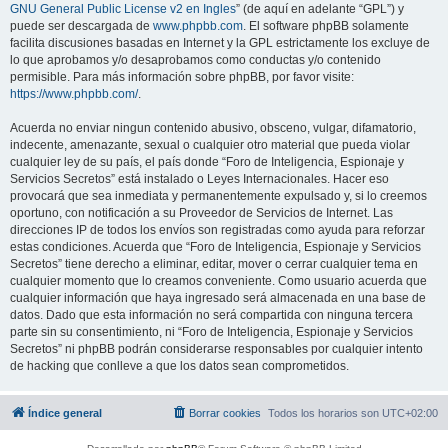
GNU General Public License v2 en Ingles
” (de aquí en adelante “GPL”) y
puede ser descargada de
www.phpbb.com
. El software phpBB solamente
facilita discusiones basadas en Internet y la GPL estrictamente los excluye de
lo que aprobamos y/o desaprobamos como conductas y/o contenido
permisible. Para más información sobre phpBB, por favor visite:
https://www.phpbb.com/
.
Acuerda no enviar ningun contenido abusivo, obsceno, vulgar, difamatorio,
indecente, amenazante, sexual o cualquier otro material que pueda violar
cualquier ley de su país, el país donde “Foro de Inteligencia, Espionaje y
Servicios Secretos” está instalado o Leyes Internacionales. Hacer eso
provocará que sea inmediata y permanentemente expulsado y, si lo creemos
oportuno, con notificación a su Proveedor de Servicios de Internet. Las
direcciones IP de todos los envíos son registradas como ayuda para reforzar
estas condiciones. Acuerda que “Foro de Inteligencia, Espionaje y Servicios
Secretos” tiene derecho a eliminar, editar, mover o cerrar cualquier tema en
cualquier momento que lo creamos conveniente. Como usuario acuerda que
cualquier información que haya ingresado será almacenada en una base de
datos. Dado que esta información no será compartida con ninguna tercera
parte sin su consentimiento, ni “Foro de Inteligencia, Espionaje y Servicios
Secretos” ni phpBB podrán considerarse responsables por cualquier intento
de hacking que conlleve a que los datos sean comprometidos.
Índice general
Borrar cookies
Todos los horarios son
UTC+02:00