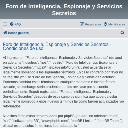
Foro de Inteligencia, Espionaje y Servicios
Secretos
FAQ
Registrarse
Identificarse
B
Índice general
u
Foro de Inteligencia, Espionaje y Servicios Secretos -
s
Condiciones de uso
c
Al ingresar en “Foro de Inteligencia, Espionaje y Servicios Secretos” (de aquí
a
en adelante “nosotros”, “nos”, “nuestro”, “Foro de Inteligencia, Espionaje y
r
Servicios Secretos”, “https://intelpage.info/forum”), usted acuerda estar
legalmente sometido a los siguientes términos. En caso contrario por favor no
se registre y/o use “Foro de Inteligencia, Espionaje y Servicios Secretos”.
Podemos cambiar estos términos en cualquier momento e intentaríamos
avisarle, sin embargo sería prudente que los revisase por su cuenta
periódicamente. Seguir registrado a “Foro de Inteligencia, Espionaje y
Servicios Secretos” después de esos cambios significa que acuerda estar
legalmente sometido a esos nuevos términos tal como fueron actualizados y/o
reformados.
Nuestros foros están desarrollados por phpBB (de aquí en adelante “ellos”,
“sus”, “software phpBB”, “www.phpbb.com”, “phpBB Limited”, “phpBB Teams”)
el cual es una solución de foros liberada bajo la “