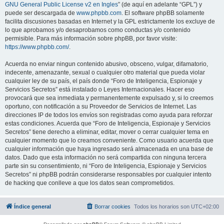
GNU General Public License v2 en Ingles
” (de aquí en adelante “GPL”) y
puede ser descargada de
www.phpbb.com
. El software phpBB solamente
facilita discusiones basadas en Internet y la GPL estrictamente los excluye de
lo que aprobamos y/o desaprobamos como conductas y/o contenido
permisible. Para más información sobre phpBB, por favor visite:
https://www.phpbb.com/
.
Acuerda no enviar ningun contenido abusivo, obsceno, vulgar, difamatorio,
indecente, amenazante, sexual o cualquier otro material que pueda violar
cualquier ley de su país, el país donde “Foro de Inteligencia, Espionaje y
Servicios Secretos” está instalado o Leyes Internacionales. Hacer eso
provocará que sea inmediata y permanentemente expulsado y, si lo creemos
oportuno, con notificación a su Proveedor de Servicios de Internet. Las
direcciones IP de todos los envíos son registradas como ayuda para reforzar
estas condiciones. Acuerda que “Foro de Inteligencia, Espionaje y Servicios
Secretos” tiene derecho a eliminar, editar, mover o cerrar cualquier tema en
cualquier momento que lo creamos conveniente. Como usuario acuerda que
cualquier información que haya ingresado será almacenada en una base de
datos. Dado que esta información no será compartida con ninguna tercera
parte sin su consentimiento, ni “Foro de Inteligencia, Espionaje y Servicios
Secretos” ni phpBB podrán considerarse responsables por cualquier intento
de hacking que conlleve a que los datos sean comprometidos.
Índice general
Borrar cookies
Todos los horarios son
UTC+02:00