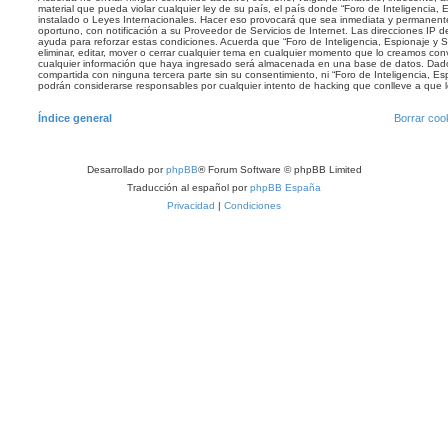
material que pueda violar cualquier ley de su país, el país donde “Foro de Inteligencia, 
instalado o Leyes Internacionales. Hacer eso provocará que sea inmediata y permanent
oportuno, con notificación a su Proveedor de Servicios de Internet. Las direcciones IP 
ayuda para reforzar estas condiciones. Acuerda que “Foro de Inteligencia, Espionaje y S
eliminar, editar, mover o cerrar cualquier tema en cualquier momento que lo creamos c
cualquier información que haya ingresado será almacenada en una base de datos. Dado
compartida con ninguna tercera parte sin su consentimiento, ni “Foro de Inteligencia, Es
podrán considerarse responsables por cualquier intento de hacking que conlleve a que
Índice general
Borrar coo
Desarrollado por
phpBB
® Forum Software © phpBB Limited
Traducción al español por
phpBB España
Privacidad
|
Condiciones