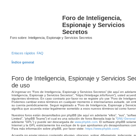
B
Foro de Inteligencia,
Espionaje y Servicios
Secretos
Foro sobre: Inteligencia, Espionaje y Servicios Secretos
Enlaces rápidos
FAQ
Índice general
Foro de Inteligencia, Espionaje y Servicios Se
de uso
Al ingresar en “Foro de Inteligencia, Espionaje y Servicios Secretos” (de aquí en adelante
Inteligencia, Espionaje y Servicios Secretos”, “https://intelpage.info/forum”), usted acue
siguientes términos. En caso contrario por favor no se registre y/o use “Foro de Inteligen
Podemos cambiar estos términos en cualquier momento e intentaríamos avisarle, sin emb
su cuenta periódicamente. Seguir registrado a “Foro de Inteligencia, Espionaje y Servi
significa que acuerda estar legalmente sometido a esos nuevos términos tal como fueron
Nuestros foros están desarrollados por phpBB (de aquí en adelante “ellos”, “sus”, “so
Limited”, “phpBB Teams”) el cual es una solución de foros liberada bajo la “
GNU General P
adelante “GPL”) y puede ser descargada de
www.phpbb.com
. El software phpBB solame
Internet y la GPL estrictamente los excluye de lo que aprobamos y/o desaprobamos com
Para más información sobre phpBB, por favor visite:
https://www.phpbb.com/
.
Acuerda no enviar ningun contenido abusivo, obsceno, vulgar, difamatorio, indecente, a