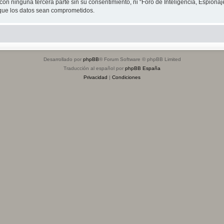
on ninguna tercera parte sin su consentimiento, ni “Foro de Inteligencia, Espiona
 que los datos sean comprometidos.
Desarrollado por
phpBB
® Forum Software © phpBB Limited
Traducción al español por
phpBB España
Privacidad
|
Condiciones