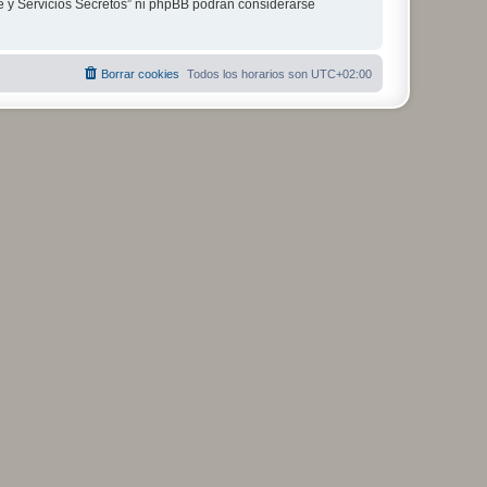
je y Servicios Secretos” ni phpBB podrán considerarse
Borrar cookies
Todos los horarios son
UTC+02:00