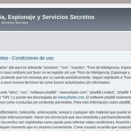
ia, Espionaje y Servicios Secretos
y Servicios Secretos
retos - Condiciones de uso
tos” (de aquí en adelante “nosotros”, “nos”, “nuestro”, “Foro de Inteligencia, Espion
n caso contrario por favor no se registre y/o use “Foro de Inteligencia, Espionaje
 prudente que los revisase por su cuenta periódicamente. Seguir registrado a “Foro
 a esos nuevos términos tal como fueron actualizados y/o reformados.
nte “ellos”, “sus”, “software phpBB”, “www.phpbb.com”, “phpBB Limited”, “phpBB Te
te “GPL”) y puede ser descargada de
www.phpbb.com
. El software phpBB solamente
os como conductas y/o contenido permisible. Para más información sobre phpBB, p
ifamatorio, indecente, amenazante, sexual o cualquier otro material que pueda vio
o Leyes Internacionales. Hacer eso provocará que sea inmediata y permanentemente e
s los envíos son registradas como ayuda para reforzar estas condiciones. Acuerda q
n cualquier momento que lo creamos conveniente. Como usuario acuerda que cualqu