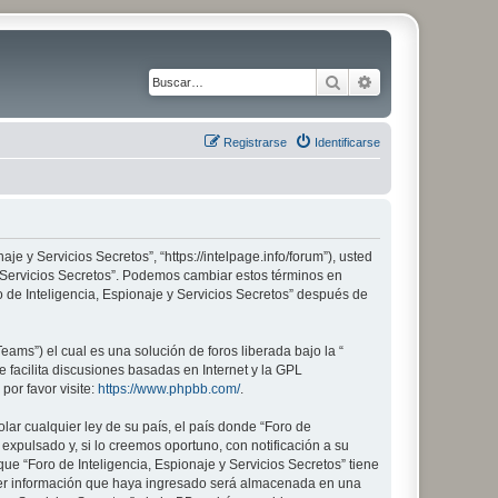
Buscar
Búsqueda avanza
Registrarse
Identificarse
aje y Servicios Secretos”, “https://intelpage.info/forum”), usted
 y Servicios Secretos”. Podemos cambiar estos términos en
 de Inteligencia, Espionaje y Servicios Secretos” después de
ams”) el cual es una solución de foros liberada bajo la “
 facilita discusiones basadas en Internet y la GPL
or favor visite:
https://www.phpbb.com/
.
lar cualquier ley de su país, el país donde “Foro de
xpulsado y, si lo creemos oportuno, con notificación a su
ue “Foro de Inteligencia, Espionaje y Servicios Secretos” tiene
ier información que haya ingresado será almacenada en una