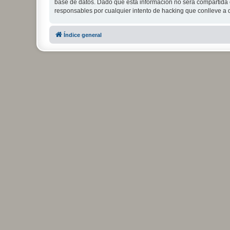
base de datos. Dado que esta información no será compartida c
responsables por cualquier intento de hacking que conlleve a
Índice general