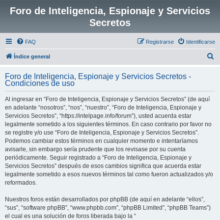
Foro de Inteligencia, Espionaje y Servicios
Secretos
FAQ
Registrarse
Identificarse
B
Índice general
u
Foro de Inteligencia, Espionaje y Servicios Secretos -
s
Condiciones de uso
c
Al ingresar en “Foro de Inteligencia, Espionaje y Servicios Secretos” (de aquí
a
en adelante “nosotros”, “nos”, “nuestro”, “Foro de Inteligencia, Espionaje y
r
Servicios Secretos”, “https://intelpage.info/forum”), usted acuerda estar
legalmente sometido a los siguientes términos. En caso contrario por favor no
se registre y/o use “Foro de Inteligencia, Espionaje y Servicios Secretos”.
Podemos cambiar estos términos en cualquier momento e intentaríamos
avisarle, sin embargo sería prudente que los revisase por su cuenta
periódicamente. Seguir registrado a “Foro de Inteligencia, Espionaje y
Servicios Secretos” después de esos cambios significa que acuerda estar
legalmente sometido a esos nuevos términos tal como fueron actualizados y/o
reformados.
Nuestros foros están desarrollados por phpBB (de aquí en adelante “ellos”,
“sus”, “software phpBB”, “www.phpbb.com”, “phpBB Limited”, “phpBB Teams”)
el cual es una solución de foros liberada bajo la “