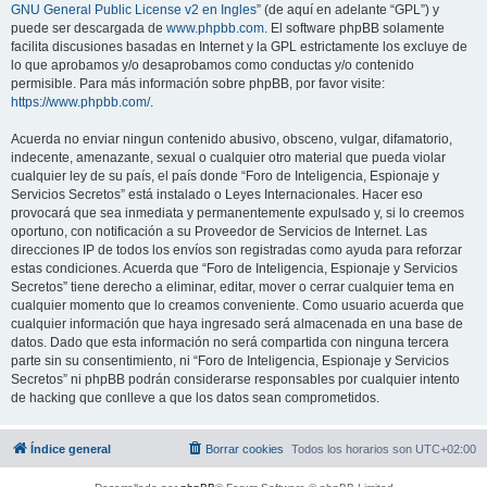
GNU General Public License v2 en Ingles
” (de aquí en adelante “GPL”) y
puede ser descargada de
www.phpbb.com
. El software phpBB solamente
facilita discusiones basadas en Internet y la GPL estrictamente los excluye de
lo que aprobamos y/o desaprobamos como conductas y/o contenido
permisible. Para más información sobre phpBB, por favor visite:
https://www.phpbb.com/
.
Acuerda no enviar ningun contenido abusivo, obsceno, vulgar, difamatorio,
indecente, amenazante, sexual o cualquier otro material que pueda violar
cualquier ley de su país, el país donde “Foro de Inteligencia, Espionaje y
Servicios Secretos” está instalado o Leyes Internacionales. Hacer eso
provocará que sea inmediata y permanentemente expulsado y, si lo creemos
oportuno, con notificación a su Proveedor de Servicios de Internet. Las
direcciones IP de todos los envíos son registradas como ayuda para reforzar
estas condiciones. Acuerda que “Foro de Inteligencia, Espionaje y Servicios
Secretos” tiene derecho a eliminar, editar, mover o cerrar cualquier tema en
cualquier momento que lo creamos conveniente. Como usuario acuerda que
cualquier información que haya ingresado será almacenada en una base de
datos. Dado que esta información no será compartida con ninguna tercera
parte sin su consentimiento, ni “Foro de Inteligencia, Espionaje y Servicios
Secretos” ni phpBB podrán considerarse responsables por cualquier intento
de hacking que conlleve a que los datos sean comprometidos.
Índice general
Borrar cookies
Todos los horarios son
UTC+02:00