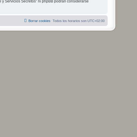
je y Servicios Secretos” ni phpBB podrán considerarse
Borrar cookies
Todos los horarios son
UTC+02:00