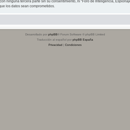
on ninguna tercera parte sin su consentimiento, ni “Foro de Inteligencia, Espiona
 que los datos sean comprometidos.
Desarrollado por
phpBB
® Forum Software © phpBB Limited
Traducción al español por
phpBB España
Privacidad
|
Condiciones