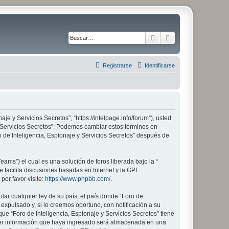
Buscar
Búsqueda avanza
Registrarse
Identificarse
aje y Servicios Secretos”, “https://intelpage.info/forum”), usted
 y Servicios Secretos”. Podemos cambiar estos términos en
 de Inteligencia, Espionaje y Servicios Secretos” después de
ams”) el cual es una solución de foros liberada bajo la “
 facilita discusiones basadas en Internet y la GPL
or favor visite:
https://www.phpbb.com/
.
lar cualquier ley de su país, el país donde “Foro de
xpulsado y, si lo creemos oportuno, con notificación a su
ue “Foro de Inteligencia, Espionaje y Servicios Secretos” tiene
ier información que haya ingresado será almacenada en una