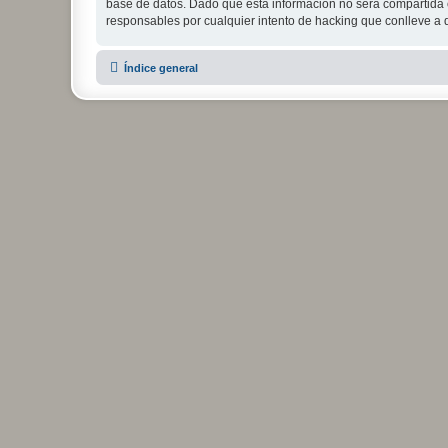
base de datos. Dado que esta información no será compartida c
responsables por cualquier intento de hacking que conlleve a
Índice general