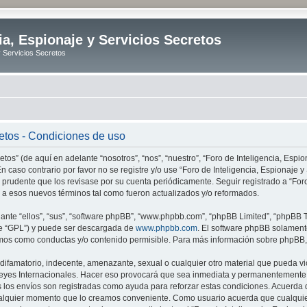
ia, Espionaje y Servicios Secretos
y Servicios Secretos
retos - Condiciones de uso
tos” (de aquí en adelante “nosotros”, “nos”, “nuestro”, “Foro de Inteligencia, Espion
n caso contrario por favor no se registre y/o use “Foro de Inteligencia, Espionaje
 prudente que los revisase por su cuenta periódicamente. Seguir registrado a “Foro
 a esos nuevos términos tal como fueron actualizados y/o reformados.
nte “ellos”, “sus”, “software phpBB”, “www.phpbb.com”, “phpBB Limited”, “phpBB Te
te “GPL”) y puede ser descargada de
www.phpbb.com
. El software phpBB solamente
os como conductas y/o contenido permisible. Para más información sobre phpBB, p
ifamatorio, indecente, amenazante, sexual o cualquier otro material que pueda vio
o Leyes Internacionales. Hacer eso provocará que sea inmediata y permanentemente e
s los envíos son registradas como ayuda para reforzar estas condiciones. Acuerda q
n cualquier momento que lo creamos conveniente. Como usuario acuerda que cualqu