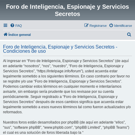
Foro de Inteligencia, Espionaje y Servicios
Secretos
FAQ
Registrarse
Identificarse
B
Índice general
u
Foro de Inteligencia, Espionaje y Servicios Secretos -
s
Condiciones de uso
c
Al ingresar en “Foro de Inteligencia, Espionaje y Servicios Secretos” (de aquí
a
en adelante “nosotros”, “nos”, “nuestro”, “Foro de Inteligencia, Espionaje y
r
Servicios Secretos”, “https://intelpage.info/forum”), usted acuerda estar
legalmente sometido a los siguientes términos. En caso contrario por favor no
se registre y/o use “Foro de Inteligencia, Espionaje y Servicios Secretos”.
Podemos cambiar estos términos en cualquier momento e intentaríamos
avisarle, sin embargo sería prudente que los revisase por su cuenta
periódicamente. Seguir registrado a “Foro de Inteligencia, Espionaje y
Servicios Secretos” después de esos cambios significa que acuerda estar
legalmente sometido a esos nuevos términos tal como fueron actualizados y/o
reformados.
Nuestros foros están desarrollados por phpBB (de aquí en adelante “ellos”,
“sus”, “software phpBB”, “www.phpbb.com”, “phpBB Limited”, “phpBB Teams”)
el cual es una solución de foros liberada bajo la “