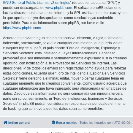
GNU General Public License v2 en Ingles
” (de aquí en adelante “GPL”) y
puede ser descargada de
www.phpbb.com
. El software phpBB solamente
facilita discusiones basadas en Internet y la GPL estrictamente los excluye de
lo que aprobamos y/o desaprobamos como conductas y/o contenido
permisible. Para más información sobre phpBB, por favor visite:
https://www.phpbb.com/
.
Acuerda no enviar ningun contenido abusivo, obsceno, vulgar, difamatorio,
indecente, amenazante, sexual o cualquier otro material que pueda violar
cualquier ley de su país, el país donde “Foro de Inteligencia, Espionaje y
Servicios Secretos” está instalado o Leyes Internacionales. Hacer eso
provocará que sea inmediata y permanentemente expulsado y, si lo creemos
oportuno, con notificación a su Proveedor de Servicios de Internet. Las
direcciones IP de todos los envíos son registradas como ayuda para reforzar
estas condiciones. Acuerda que “Foro de Inteligencia, Espionaje y Servicios
Secretos” tiene derecho a eliminar, editar, mover o cerrar cualquier tema en
cualquier momento que lo creamos conveniente. Como usuario acuerda que
cualquier información que haya ingresado será almacenada en una base de
datos. Dado que esta información no será compartida con ninguna tercera
parte sin su consentimiento, ni “Foro de Inteligencia, Espionaje y Servicios
Secretos” ni phpBB podrán considerarse responsables por cualquier intento
de hacking que conlleve a que los datos sean comprometidos.
Índice general
Borrar cookies
Todos los horarios son
UTC+02:00