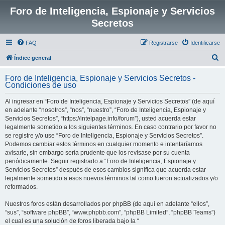
Foro de Inteligencia, Espionaje y Servicios
Secretos
FAQ
Registrarse
Identificarse
B
Índice general
u
Foro de Inteligencia, Espionaje y Servicios Secretos -
s
Condiciones de uso
c
Al ingresar en “Foro de Inteligencia, Espionaje y Servicios Secretos” (de aquí
a
en adelante “nosotros”, “nos”, “nuestro”, “Foro de Inteligencia, Espionaje y
r
Servicios Secretos”, “https://intelpage.info/forum”), usted acuerda estar
legalmente sometido a los siguientes términos. En caso contrario por favor no
se registre y/o use “Foro de Inteligencia, Espionaje y Servicios Secretos”.
Podemos cambiar estos términos en cualquier momento e intentaríamos
avisarle, sin embargo sería prudente que los revisase por su cuenta
periódicamente. Seguir registrado a “Foro de Inteligencia, Espionaje y
Servicios Secretos” después de esos cambios significa que acuerda estar
legalmente sometido a esos nuevos términos tal como fueron actualizados y/o
reformados.
Nuestros foros están desarrollados por phpBB (de aquí en adelante “ellos”,
“sus”, “software phpBB”, “www.phpbb.com”, “phpBB Limited”, “phpBB Teams”)
el cual es una solución de foros liberada bajo la “