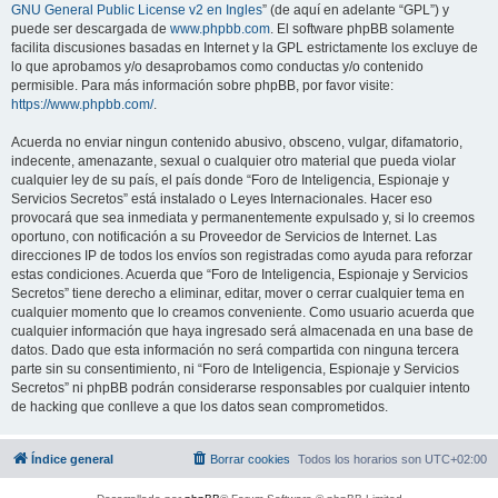
GNU General Public License v2 en Ingles
” (de aquí en adelante “GPL”) y
puede ser descargada de
www.phpbb.com
. El software phpBB solamente
facilita discusiones basadas en Internet y la GPL estrictamente los excluye de
lo que aprobamos y/o desaprobamos como conductas y/o contenido
permisible. Para más información sobre phpBB, por favor visite:
https://www.phpbb.com/
.
Acuerda no enviar ningun contenido abusivo, obsceno, vulgar, difamatorio,
indecente, amenazante, sexual o cualquier otro material que pueda violar
cualquier ley de su país, el país donde “Foro de Inteligencia, Espionaje y
Servicios Secretos” está instalado o Leyes Internacionales. Hacer eso
provocará que sea inmediata y permanentemente expulsado y, si lo creemos
oportuno, con notificación a su Proveedor de Servicios de Internet. Las
direcciones IP de todos los envíos son registradas como ayuda para reforzar
estas condiciones. Acuerda que “Foro de Inteligencia, Espionaje y Servicios
Secretos” tiene derecho a eliminar, editar, mover o cerrar cualquier tema en
cualquier momento que lo creamos conveniente. Como usuario acuerda que
cualquier información que haya ingresado será almacenada en una base de
datos. Dado que esta información no será compartida con ninguna tercera
parte sin su consentimiento, ni “Foro de Inteligencia, Espionaje y Servicios
Secretos” ni phpBB podrán considerarse responsables por cualquier intento
de hacking que conlleve a que los datos sean comprometidos.
Índice general
Borrar cookies
Todos los horarios son
UTC+02:00