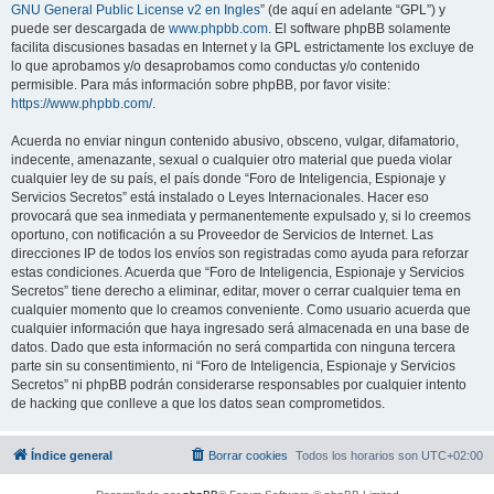
GNU General Public License v2 en Ingles
” (de aquí en adelante “GPL”) y
puede ser descargada de
www.phpbb.com
. El software phpBB solamente
facilita discusiones basadas en Internet y la GPL estrictamente los excluye de
lo que aprobamos y/o desaprobamos como conductas y/o contenido
permisible. Para más información sobre phpBB, por favor visite:
https://www.phpbb.com/
.
Acuerda no enviar ningun contenido abusivo, obsceno, vulgar, difamatorio,
indecente, amenazante, sexual o cualquier otro material que pueda violar
cualquier ley de su país, el país donde “Foro de Inteligencia, Espionaje y
Servicios Secretos” está instalado o Leyes Internacionales. Hacer eso
provocará que sea inmediata y permanentemente expulsado y, si lo creemos
oportuno, con notificación a su Proveedor de Servicios de Internet. Las
direcciones IP de todos los envíos son registradas como ayuda para reforzar
estas condiciones. Acuerda que “Foro de Inteligencia, Espionaje y Servicios
Secretos” tiene derecho a eliminar, editar, mover o cerrar cualquier tema en
cualquier momento que lo creamos conveniente. Como usuario acuerda que
cualquier información que haya ingresado será almacenada en una base de
datos. Dado que esta información no será compartida con ninguna tercera
parte sin su consentimiento, ni “Foro de Inteligencia, Espionaje y Servicios
Secretos” ni phpBB podrán considerarse responsables por cualquier intento
de hacking que conlleve a que los datos sean comprometidos.
Índice general
Borrar cookies
Todos los horarios son
UTC+02:00