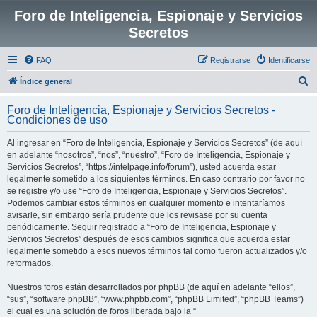
Foro de Inteligencia, Espionaje y Servicios
Secretos
FAQ
Registrarse
Identificarse
B
Índice general
u
Foro de Inteligencia, Espionaje y Servicios Secretos -
s
Condiciones de uso
c
Al ingresar en “Foro de Inteligencia, Espionaje y Servicios Secretos” (de aquí
a
en adelante “nosotros”, “nos”, “nuestro”, “Foro de Inteligencia, Espionaje y
r
Servicios Secretos”, “https://intelpage.info/forum”), usted acuerda estar
legalmente sometido a los siguientes términos. En caso contrario por favor no
se registre y/o use “Foro de Inteligencia, Espionaje y Servicios Secretos”.
Podemos cambiar estos términos en cualquier momento e intentaríamos
avisarle, sin embargo sería prudente que los revisase por su cuenta
periódicamente. Seguir registrado a “Foro de Inteligencia, Espionaje y
Servicios Secretos” después de esos cambios significa que acuerda estar
legalmente sometido a esos nuevos términos tal como fueron actualizados y/o
reformados.
Nuestros foros están desarrollados por phpBB (de aquí en adelante “ellos”,
“sus”, “software phpBB”, “www.phpbb.com”, “phpBB Limited”, “phpBB Teams”)
el cual es una solución de foros liberada bajo la “