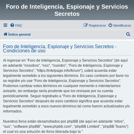
Foro de Inteligencia, Espionaje y Servicios
Secretos
FAQ
Registrarse
Identificarse
B
Índice general
u
Foro de Inteligencia, Espionaje y Servicios Secretos -
s
Condiciones de uso
c
Al ingresar en “Foro de Inteligencia, Espionaje y Servicios Secretos” (de aquí
a
en adelante “nosotros”, “nos”, “nuestro”, “Foro de Inteligencia, Espionaje y
r
Servicios Secretos”, “https://intelpage.info/forum”), usted acuerda estar
legalmente sometido a los siguientes términos. En caso contrario por favor no
se registre y/o use “Foro de Inteligencia, Espionaje y Servicios Secretos”.
Podemos cambiar estos términos en cualquier momento e intentaríamos
avisarle, sin embargo sería prudente que los revisase por su cuenta
periódicamente. Seguir registrado a “Foro de Inteligencia, Espionaje y
Servicios Secretos” después de esos cambios significa que acuerda estar
legalmente sometido a esos nuevos términos tal como fueron actualizados y/o
reformados.
Nuestros foros están desarrollados por phpBB (de aquí en adelante “ellos”,
“sus”, “software phpBB”, “www.phpbb.com”, “phpBB Limited”, “phpBB Teams”)
el cual es una solución de foros liberada bajo la “