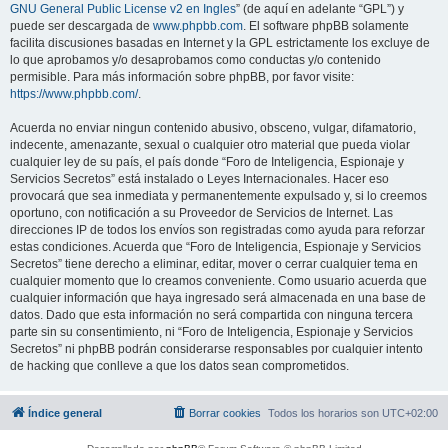
GNU General Public License v2 en Ingles
” (de aquí en adelante “GPL”) y
puede ser descargada de
www.phpbb.com
. El software phpBB solamente
facilita discusiones basadas en Internet y la GPL estrictamente los excluye de
lo que aprobamos y/o desaprobamos como conductas y/o contenido
permisible. Para más información sobre phpBB, por favor visite:
https://www.phpbb.com/
.
Acuerda no enviar ningun contenido abusivo, obsceno, vulgar, difamatorio,
indecente, amenazante, sexual o cualquier otro material que pueda violar
cualquier ley de su país, el país donde “Foro de Inteligencia, Espionaje y
Servicios Secretos” está instalado o Leyes Internacionales. Hacer eso
provocará que sea inmediata y permanentemente expulsado y, si lo creemos
oportuno, con notificación a su Proveedor de Servicios de Internet. Las
direcciones IP de todos los envíos son registradas como ayuda para reforzar
estas condiciones. Acuerda que “Foro de Inteligencia, Espionaje y Servicios
Secretos” tiene derecho a eliminar, editar, mover o cerrar cualquier tema en
cualquier momento que lo creamos conveniente. Como usuario acuerda que
cualquier información que haya ingresado será almacenada en una base de
datos. Dado que esta información no será compartida con ninguna tercera
parte sin su consentimiento, ni “Foro de Inteligencia, Espionaje y Servicios
Secretos” ni phpBB podrán considerarse responsables por cualquier intento
de hacking que conlleve a que los datos sean comprometidos.
Índice general
Borrar cookies
Todos los horarios son
UTC+02:00