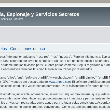
ia, Espionaje y Servicios Secretos
y Servicios Secretos
retos - Condiciones de uso
tos” (de aquí en adelante “nosotros”, “nos”, “nuestro”, “Foro de Inteligencia, Espion
n caso contrario por favor no se registre y/o use “Foro de Inteligencia, Espionaje
 prudente que los revisase por su cuenta periódicamente. Seguir registrado a “Foro
 a esos nuevos términos tal como fueron actualizados y/o reformados.
nte “ellos”, “sus”, “software phpBB”, “www.phpbb.com”, “phpBB Limited”, “phpBB Te
te “GPL”) y puede ser descargada de
www.phpbb.com
. El software phpBB solamente
os como conductas y/o contenido permisible. Para más información sobre phpBB, p
ifamatorio, indecente, amenazante, sexual o cualquier otro material que pueda vio
o Leyes Internacionales. Hacer eso provocará que sea inmediata y permanentemente e
s los envíos son registradas como ayuda para reforzar estas condiciones. Acuerda q
n cualquier momento que lo creamos conveniente. Como usuario acuerda que cualqu