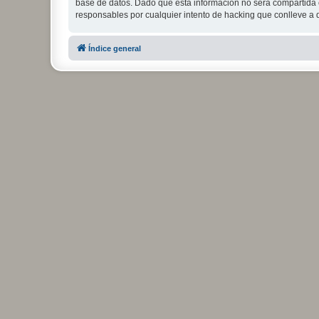
base de datos. Dado que esta información no será compartida c
responsables por cualquier intento de hacking que conlleve a
Índice general