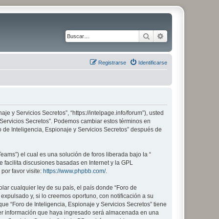
Buscar
Búsqueda avanza
Registrarse
Identificarse
aje y Servicios Secretos”, “https://intelpage.info/forum”), usted
 y Servicios Secretos”. Podemos cambiar estos términos en
 de Inteligencia, Espionaje y Servicios Secretos” después de
ams”) el cual es una solución de foros liberada bajo la “
 facilita discusiones basadas en Internet y la GPL
or favor visite:
https://www.phpbb.com/
.
lar cualquier ley de su país, el país donde “Foro de
xpulsado y, si lo creemos oportuno, con notificación a su
ue “Foro de Inteligencia, Espionaje y Servicios Secretos” tiene
ier información que haya ingresado será almacenada en una