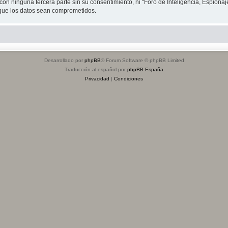
on ninguna tercera parte sin su consentimiento, ni “Foro de Inteligencia, Espiona
 que los datos sean comprometidos.
Desarrollado por
phpBB
® Forum Software © phpBB Limited
Traducción al español por
phpBB España
Privacidad
|
Condiciones