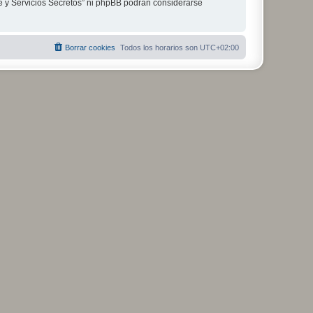
je y Servicios Secretos” ni phpBB podrán considerarse
Borrar cookies
Todos los horarios son
UTC+02:00