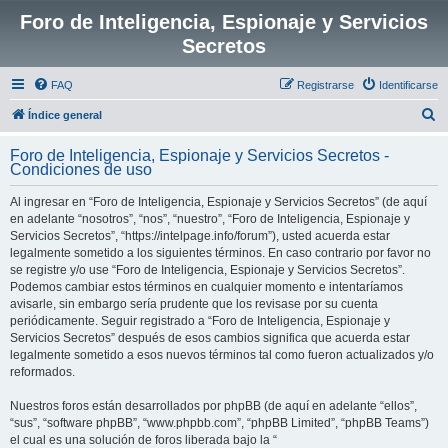
Foro de Inteligencia, Espionaje y Servicios
Secretos
FAQ
Registrarse
Identificarse
B
Índice general
u
Foro de Inteligencia, Espionaje y Servicios Secretos -
s
Condiciones de uso
c
Al ingresar en “Foro de Inteligencia, Espionaje y Servicios Secretos” (de aquí
a
en adelante “nosotros”, “nos”, “nuestro”, “Foro de Inteligencia, Espionaje y
r
Servicios Secretos”, “https://intelpage.info/forum”), usted acuerda estar
legalmente sometido a los siguientes términos. En caso contrario por favor no
se registre y/o use “Foro de Inteligencia, Espionaje y Servicios Secretos”.
Podemos cambiar estos términos en cualquier momento e intentaríamos
avisarle, sin embargo sería prudente que los revisase por su cuenta
periódicamente. Seguir registrado a “Foro de Inteligencia, Espionaje y
Servicios Secretos” después de esos cambios significa que acuerda estar
legalmente sometido a esos nuevos términos tal como fueron actualizados y/o
reformados.
Nuestros foros están desarrollados por phpBB (de aquí en adelante “ellos”,
“sus”, “software phpBB”, “www.phpbb.com”, “phpBB Limited”, “phpBB Teams”)
el cual es una solución de foros liberada bajo la “