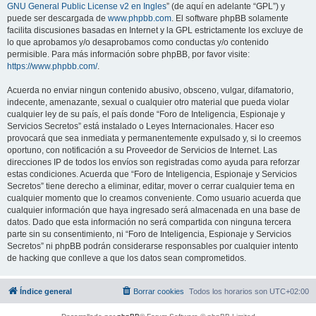
GNU General Public License v2 en Ingles
” (de aquí en adelante “GPL”) y
puede ser descargada de
www.phpbb.com
. El software phpBB solamente
facilita discusiones basadas en Internet y la GPL estrictamente los excluye de
lo que aprobamos y/o desaprobamos como conductas y/o contenido
permisible. Para más información sobre phpBB, por favor visite:
https://www.phpbb.com/
.
Acuerda no enviar ningun contenido abusivo, obsceno, vulgar, difamatorio,
indecente, amenazante, sexual o cualquier otro material que pueda violar
cualquier ley de su país, el país donde “Foro de Inteligencia, Espionaje y
Servicios Secretos” está instalado o Leyes Internacionales. Hacer eso
provocará que sea inmediata y permanentemente expulsado y, si lo creemos
oportuno, con notificación a su Proveedor de Servicios de Internet. Las
direcciones IP de todos los envíos son registradas como ayuda para reforzar
estas condiciones. Acuerda que “Foro de Inteligencia, Espionaje y Servicios
Secretos” tiene derecho a eliminar, editar, mover o cerrar cualquier tema en
cualquier momento que lo creamos conveniente. Como usuario acuerda que
cualquier información que haya ingresado será almacenada en una base de
datos. Dado que esta información no será compartida con ninguna tercera
parte sin su consentimiento, ni “Foro de Inteligencia, Espionaje y Servicios
Secretos” ni phpBB podrán considerarse responsables por cualquier intento
de hacking que conlleve a que los datos sean comprometidos.
Índice general
Borrar cookies
Todos los horarios son
UTC+02:00