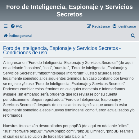
Foro de Inteligencia, Espionaje y Servicios
Secretos
FAQ
Registrarse
Identificarse
B
Índice general
u
Foro de Inteligencia, Espionaje y Servicios Secretos -
s
Condiciones de uso
c
Al ingresar en “Foro de Inteligencia, Espionaje y Servicios Secretos” (de aquí
a
en adelante “nosotros”, “nos”, “nuestro”, “Foro de Inteligencia, Espionaje y
r
Servicios Secretos”, “https://intelpage.info/forum”), usted acuerda estar
legalmente sometido a los siguientes términos. En caso contrario por favor no
se registre y/o use “Foro de Inteligencia, Espionaje y Servicios Secretos”.
Podemos cambiar estos términos en cualquier momento e intentaríamos
avisarle, sin embargo sería prudente que los revisase por su cuenta
periódicamente. Seguir registrado a “Foro de Inteligencia, Espionaje y
Servicios Secretos” después de esos cambios significa que acuerda estar
legalmente sometido a esos nuevos términos tal como fueron actualizados y/o
reformados.
Nuestros foros están desarrollados por phpBB (de aquí en adelante “ellos”,
“sus”, “software phpBB”, “www.phpbb.com”, “phpBB Limited”, “phpBB Teams”)
el cual es una solución de foros liberada bajo la “