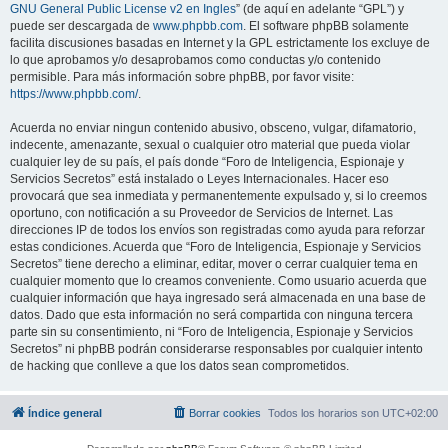
GNU General Public License v2 en Ingles
” (de aquí en adelante “GPL”) y
puede ser descargada de
www.phpbb.com
. El software phpBB solamente
facilita discusiones basadas en Internet y la GPL estrictamente los excluye de
lo que aprobamos y/o desaprobamos como conductas y/o contenido
permisible. Para más información sobre phpBB, por favor visite:
https://www.phpbb.com/
.
Acuerda no enviar ningun contenido abusivo, obsceno, vulgar, difamatorio,
indecente, amenazante, sexual o cualquier otro material que pueda violar
cualquier ley de su país, el país donde “Foro de Inteligencia, Espionaje y
Servicios Secretos” está instalado o Leyes Internacionales. Hacer eso
provocará que sea inmediata y permanentemente expulsado y, si lo creemos
oportuno, con notificación a su Proveedor de Servicios de Internet. Las
direcciones IP de todos los envíos son registradas como ayuda para reforzar
estas condiciones. Acuerda que “Foro de Inteligencia, Espionaje y Servicios
Secretos” tiene derecho a eliminar, editar, mover o cerrar cualquier tema en
cualquier momento que lo creamos conveniente. Como usuario acuerda que
cualquier información que haya ingresado será almacenada en una base de
datos. Dado que esta información no será compartida con ninguna tercera
parte sin su consentimiento, ni “Foro de Inteligencia, Espionaje y Servicios
Secretos” ni phpBB podrán considerarse responsables por cualquier intento
de hacking que conlleve a que los datos sean comprometidos.
Índice general
Borrar cookies
Todos los horarios son
UTC+02:00